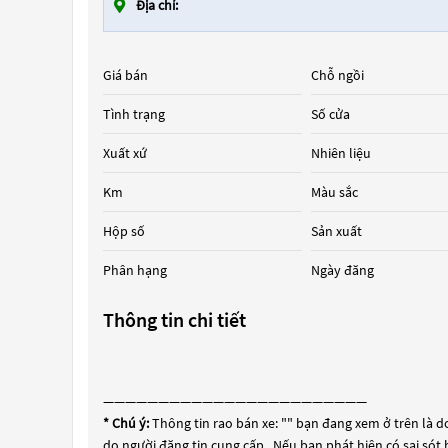
Địa chỉ:
Giá bán
Chỗ ngồi
Tình trạng
Số cửa
Xuất xứ
Nhiên liệu
Km
Màu sắc
Hộp số
Sản xuất
Phân hạng
Ngày đăng
Thông tin chi tiết
————————————————————————
* Chú ý:
Thông tin rao bán xe: "
" bạn đang xem ở trên là do
do người đăng tin cung cấp . Nếu bạn phát hiện có sai sót 