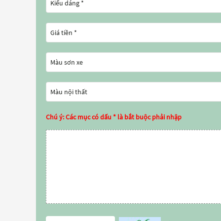
Chú ý: Các mục có dấu * là bắt buộc phải nhập