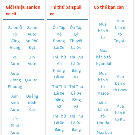
Giới thiệu sanlon
Thi thử bằng lái
Có thể bạn cần
xe cũ
xe
Mua
Mua
Salon Ô
Salon
Ôn Tập
Ôn Tập
bán ô
bán ô
Tô
Auto
Mô
Lý
tô
tô
Vững
An Phú
Phỏng
Thuyết
Toyota
Giang
Đạt
Lái Xe
Lái Xe
Mua
VH
Zin
Thi Thử
Thi Thử
bán ô tô
Auto
Auto
Mô
Lái Xe
Hyundai
Phỏng
Bằng
Auto
Mua
Mua
Lái Xe
A1
Vượng
Q-Auto
bán ô
bán ô
Phương
Thi Thử
Thi Thử
tô
tô
Bmw
Lái Xe
Lái Xe
Mazda
Anh
Quảng
Bằng
Bằng
Vinh
Ninh
Mua
Mua
A2
A3
Auto
Car
bán ô
bán ô
Thi Thử
Thi Thử
tô
Tín
tô
Kia
Lái Xe
Lái Xe
Honda
Phát
Bằng
Bằng
Auto
Mua bán