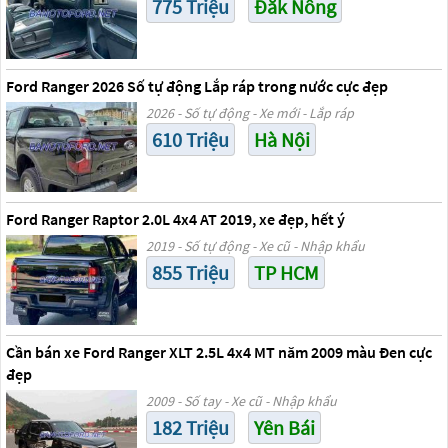
775 Triệu
Đăk Nông
Ford Ranger 2026 Số tự động Lắp ráp trong nước cực đẹp
2026 - Số tự động - Xe mới - Lắp ráp
610 Triệu
Hà Nội
Ford Ranger Raptor 2.0L 4x4 AT 2019, xe đẹp, hết ý
2019 - Số tự động - Xe cũ - Nhập khẩu
855 Triệu
TP HCM
Cần bán xe Ford Ranger XLT 2.5L 4x4 MT năm 2009 màu Đen cực
đẹp
2009 - Số tay - Xe cũ - Nhập khẩu
182 Triệu
Yên Bái