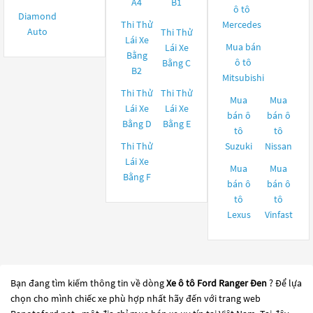
A4
B1
ô tô
Diamond
Thi Thử
Mercedes
Auto
Thi Thử
Lái Xe
Mua bán
Lái Xe
Bằng
ô tô
Bằng C
B2
Mitsubishi
Thi Thử
Thi Thử
Mua
Mua
Lái Xe
Lái Xe
bán ô
bán ô
Bằng D
Bằng E
tô
tô
Thi Thử
Suzuki
Nissan
Lái Xe
Mua
Mua
Bằng F
bán ô
bán ô
tô
tô
Lexus
Vinfast
Bạn đang tìm kiếm thông tin về dòng
Xe ô tô Ford Ranger Đen
? Để lựa
chọn cho mình chiếc xe phù hợp nhất hãy đến với trang web