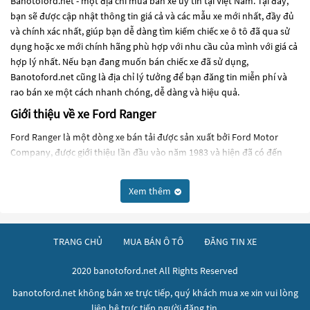
Banotoford.net - một địa chỉ mua bán xe uy tín tại Việt Nam. Tại đây,
bạn sẽ được cập nhật thông tin giá cả và các mẫu xe mới nhất, đầy đủ
và chính xác nhất, giúp bạn dễ dàng tìm kiếm chiếc xe ô tô đã qua sử
dụng hoặc xe mới chính hãng phù hợp với nhu cầu của mình với giá cả
hợp lý nhất. Nếu bạn đang muốn bán chiếc xe đã sử dụng,
Banotoford.net cũng là địa chỉ lý tưởng để bạn đăng tin miễn phí và
rao bán xe một cách nhanh chóng, dễ dàng và hiệu quả.
Giới thiệu về xe Ford Ranger
Ford Ranger là một dòng xe bán tải được sản xuất bởi Ford Motor
Company, được giới thiệu lần đầu vào năm 1983 và hiện đã có đến
lượt thế hệ thứ 4. Ford Ranger được thiết kế để phục vụ cho nhu cầu
vận chuyển hàng hóa và sử dụng đường xá khó khăn.
Xem thêm
Về thiết kế, Ford Ranger có kích thước nhỏ gọn hơn các dòng xe bán
tải lớn khác của Ford như F-150. Tuy nhiên, Ranger vẫn đủ lớn để chở
được 4-5 hành khách và mang đến khả năng vận chuyển hàng hóa
TRANG CHỦ
MUA BÁN Ô TÔ
ĐĂNG TIN XE
linh hoạt, đồng thời động cơ và khung gầm được thiết kế bền bỉ để đối
phó với địa hình khó khăn.
2020 banotoford.net All Rights Reserved
Ford Ranger được trang bị động cơ EcoBoost 2.3L 4 xi-lanh cho công
banotoford.net không bán xe trực tiếp, quý khách mua xe xin vui lòng
suất tối đa 270 mã lực và mô-men xoắn cực đại 420 Nm. Hộp số được
liên hệ trực tiếp người đăng tin.