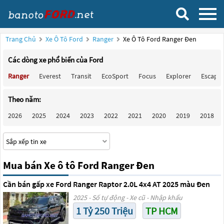
Trang Chủ
Xe Ô Tô Ford
Ranger
Xe Ô Tô Ford Ranger Đen
Các dòng xe phổ biến của Ford
Ranger
Everest
Transit
EcoSport
Focus
Explorer
Escape
Theo năm:
2026
2025
2024
2023
2022
2021
2020
2019
2018
Mua bán Xe ô tô Ford Ranger Đen
Cần bán gấp xe Ford Ranger Raptor 2.0L 4x4 AT 2025 màu Đen
2025 - Số tự động - Xe cũ - Nhập khẩu
1 Tỷ 250 Triệu
TP HCM