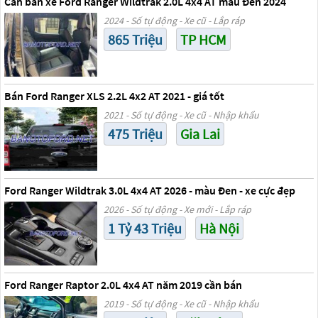
Cần bán xe Ford Ranger Wildtrak 2.0L 4x4 AT màu Đen 2024
2024 - Số tự động - Xe cũ - Lắp ráp
865 Triệu
TP HCM
Bán Ford Ranger XLS 2.2L 4x2 AT 2021 - giá tốt
2021 - Số tự động - Xe cũ - Nhập khẩu
475 Triệu
Gia Lai
Ford Ranger Wildtrak 3.0L 4x4 AT 2026 - màu Đen - xe cực đẹp
2026 - Số tự động - Xe mới - Lắp ráp
1 Tỷ 43 Triệu
Hà Nội
Ford Ranger Raptor 2.0L 4x4 AT năm 2019 cần bán
2019 - Số tự động - Xe cũ - Nhập khẩu