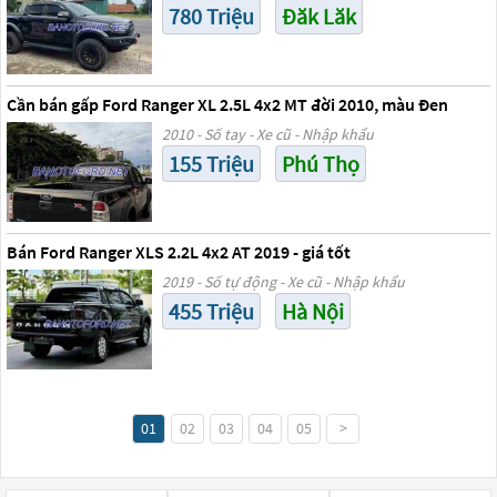
780 Triệu
Đăk Lăk
Cần bán gấp Ford Ranger XL 2.5L 4x2 MT đời 2010, màu Đen
2010 - Số tay - Xe cũ - Nhập khẩu
155 Triệu
Phú Thọ
Bán Ford Ranger XLS 2.2L 4x2 AT 2019 - giá tốt
2019 - Số tự động - Xe cũ - Nhập khẩu
455 Triệu
Hà Nội
01
02
03
04
05
>