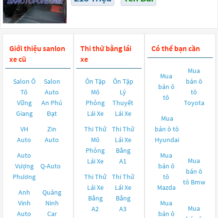
Giới thiệu sanlon
Thi thử bằng lái
Có thể bạn cần
xe cũ
xe
Mua
Mua
Salon Ô
Salon
Ôn Tập
Ôn Tập
bán ô
bán ô
Tô
Auto
Mô
Lý
tô
tô
Vững
An Phú
Phỏng
Thuyết
Toyota
Giang
Đạt
Lái Xe
Lái Xe
Mua
VH
Zin
Thi Thử
Thi Thử
bán ô tô
Auto
Auto
Mô
Lái Xe
Hyundai
Phỏng
Bằng
Auto
Mua
Mua
Lái Xe
A1
Vượng
Q-Auto
bán ô
bán ô
Phương
Thi Thử
Thi Thử
tô
tô
Bmw
Lái Xe
Lái Xe
Mazda
Anh
Quảng
Bằng
Bằng
Vinh
Ninh
Mua
Mua
A2
A3
Auto
Car
bán ô