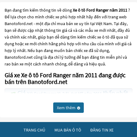
Bạn đang tìm kiếm thông tin về dòng
Xe ô tô Ford Ranger năm 2011
?
Để lựa chọn cho mình chiếc xe phù hợp nhất hãy đến với trang web
Banotoford.net - một địa chỉ mua bán xe uy tín tại Việt Nam. Tại đây,
bạn sẽ được cập nhật thông tin giá cả và các mẫu xe mới nhất, đầy đủ
và chính xác nhất, giúp bạn dễ dàng tìm kiếm chiếc xe ô tô đã qua sử
dụng hoặc xe mới chính hãng phù hợp với nhu cầu của mình với giá cả
hợp lý nhất. Nếu bạn đang muốn bán chiếc xe đã sử dụng,
Banotoford.net cũng là địa chỉ lý tưởng để bạn đăng tin miễn phí và
rao bán xe một cách nhanh chóng, dễ dàng và hiệu quả.
Giá xe Xe ô tô Ford Ranger năm 2011 đang được
bán trên Banotoford.net
Giá xe
thấp nhất
Ford Ranger XL 2.5L 4x4 MT năm 2011
là 218 Triệu
Xem thêm
Các dòng
Xe ô tô Ford Ranger năm 2011
đang trở thành một lựa chọn
phổ biến cho những người đang tìm kiếm chiếc xe đáng tin cậy. Và để
đáp ứng nhu cầu đó, các dòng
Xe ô tô Ford Ranger năm 2011
đang trở
TRANG CHỦ
MUA BÁN Ô TÔ
ĐĂNG TIN XE
thành sự lựa chọn phổ biến. Các dòng
Xe ô tô Ford Ranger năm 2011