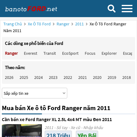
Trang Chủ
Xe Ô Tô Ford
Ranger
2011
Xe Ô Tô Ford Ranger
Năm 2011
Các dòng xe phổ biến của Ford
Ranger
Everest
Transit
EcoSport
Focus
Explorer
Escape
Theo năm:
2026
2025
2024
2023
2022
2021
2020
2019
2018
Mua bán Xe ô tô Ford Ranger năm 2011
Cần bán xe Ford Ranger XL 2.5L 4x4 MT màu Đen 2011
2011 - Số tay - Xe cũ - Nhập khẩu
218 Triệu
Yên Bái