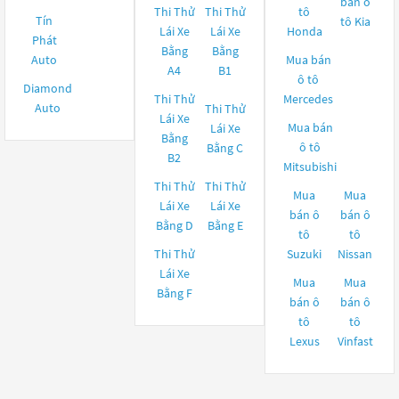
bán ô
Thi Thử
Thi Thử
tô
Tín
tô
Kia
Lái Xe
Lái Xe
Honda
Phát
Bằng
Bằng
Auto
Mua bán
A4
B1
ô tô
Diamond
Thi Thử
Mercedes
Auto
Thi Thử
Lái Xe
Mua bán
Lái Xe
Bằng
ô tô
Bằng C
B2
Mitsubishi
Thi Thử
Thi Thử
Mua
Mua
Lái Xe
Lái Xe
bán ô
bán ô
Bằng D
Bằng E
tô
tô
Thi Thử
Suzuki
Nissan
Lái Xe
Mua
Mua
Bằng F
bán ô
bán ô
tô
tô
Lexus
Vinfast