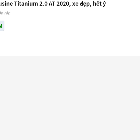
ine Titanium 2.0 AT 2020, xe đẹp, hết ý
ắp ráp
M