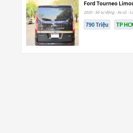
Ford Tourneo Limous
2020 - Số tự động - Xe cũ - L
790 Triệu
TP HC