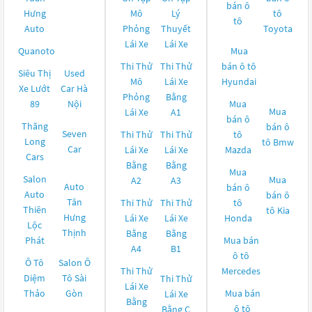
bán ô
Hưng
Mô
Lý
tô
tô
Auto
Phỏng
Thuyết
Toyota
Lái Xe
Lái Xe
Quanoto
Mua
Thi Thử
Thi Thử
bán ô tô
Siêu Thị
Used
Mô
Lái Xe
Hyundai
Xe Lướt
Car Hà
Phỏng
Bằng
89
Nội
Mua
Mua
Lái Xe
A1
bán ô
Thăng
bán ô
Seven
Thi Thử
Thi Thử
tô
Long
tô
Bmw
Car
Lái Xe
Lái Xe
Mazda
Cars
Bằng
Bằng
Mua
Salon
Mua
A2
A3
Auto
bán ô
Auto
bán ô
Tân
Thi Thử
Thi Thử
tô
Thiên
tô
Kia
Hưng
Lái Xe
Lái Xe
Honda
Lộc
Thịnh
Bằng
Bằng
Phát
Mua bán
A4
B1
ô tô
Ô Tô
Salon Ô
Thi Thử
Mercedes
Diệm
Tô Sài
Thi Thử
Lái Xe
Thảo
Gòn
Mua bán
Lái Xe
Bằng
ô tô
Bằng C