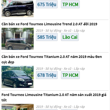
675 Triệu
TP HCM
Cần bán xe Ford Tourneo Limousine Trend 2.0 AT đời 2019
2019 - Số tự động - Xe cũ - Lắp ráp
585 Triệu
Lào Cai
Cần bán xe Ford Tourneo Titanium 2.0 AT năm 2019 màu Đen
cực đẹp
2019 - Số tự động - Xe cũ - Lắp ráp
678 Triệu
TP HCM
Ford Tourneo Limousine Titanium 2.0 AT năm sản xuất 2019 giá
tốt
2019 - Số tự động - Xe cũ - Lắp ráp