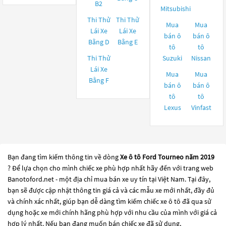
B2
Mitsubishi
Thi Thử
Thi Thử
Mua
Mua
Lái Xe
Lái Xe
bán ô
bán ô
Bằng D
Bằng E
tô
tô
Thi Thử
Suzuki
Nissan
Lái Xe
Mua
Mua
Bằng F
bán ô
bán ô
tô
tô
Lexus
Vinfast
Bạn đang tìm kiếm thông tin về dòng
Xe ô tô Ford Tourneo năm 2019
? Để lựa chọn cho mình chiếc xe phù hợp nhất hãy đến với trang web
Banotoford.net - một địa chỉ mua bán xe uy tín tại Việt Nam. Tại đây,
bạn sẽ được cập nhật thông tin giá cả và các mẫu xe mới nhất, đầy đủ
và chính xác nhất, giúp bạn dễ dàng tìm kiếm chiếc xe ô tô đã qua sử
dụng hoặc xe mới chính hãng phù hợp với nhu cầu của mình với giá cả
hợp lý nhất. Nếu bạn đang muốn bán chiếc xe đã sử dụng,