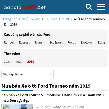
Trang Chủ
Xe Ô Tô Ford
Tourneo
2019
Xe Ô Tô Ford Tourneo
Năm 2019
Các dòng xe phổ biến của Ford
Ranger
Everest
Transit
EcoSport
Focus
Explorer
Escape
Theo năm:
2021
2020
2019
Mua bán Xe ô tô Ford Tourneo năm 2019
Cần bán xe Ford Tourneo Limousine Titanium 2.0 AT năm 2019
màu Đen cực đẹp
2019 - Số tự động - Xe cũ - Lắp ráp