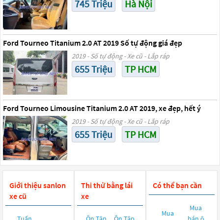
745 Triệu
Hà Nội
Ford Tourneo Titanium 2.0 AT 2019 Số tự động giá đẹp
2019 - Số tự động - Xe cũ - Lắp ráp
655 Triệu
TP HCM
Ford Tourneo Limousine Titanium 2.0 AT 2019, xe đẹp, hết ý
2019 - Số tự động - Xe cũ - Lắp ráp
655 Triệu
TP HCM
Giới thiệu sanlon
Thi thử bằng lái
Có thể bạn cần
xe cũ
xe
Mua
Mua
Tuấn
Ôn Tập
Ôn Tập
bán ô