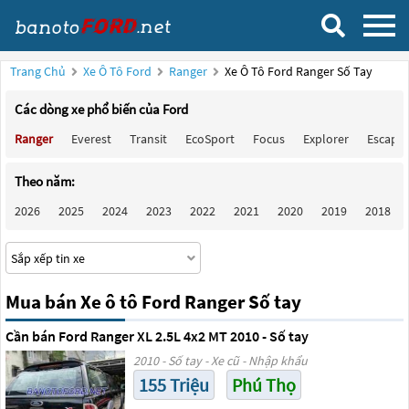
Trang Chủ
Xe Ô Tô Ford
Ranger
Xe Ô Tô Ford Ranger Số Tay
Các dòng xe phổ biến của Ford
Ranger
Everest
Transit
EcoSport
Focus
Explorer
Escape
Theo năm:
2026
2025
2024
2023
2022
2021
2020
2019
2018
Mua bán Xe ô tô Ford Ranger Số tay
Cần bán Ford Ranger XL 2.5L 4x2 MT 2010 - Số tay
2010 - Số tay - Xe cũ - Nhập khẩu
155 Triệu
Phú Thọ