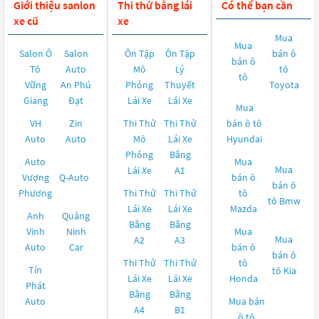
Giới thiệu sanlon
Thi thử bằng lái
Có thể bạn cần
xe cũ
xe
Mua
Mua
Salon Ô
Salon
Ôn Tập
Ôn Tập
bán ô
bán ô
Tô
Auto
Mô
Lý
tô
tô
Vững
An Phú
Phỏng
Thuyết
Toyota
Giang
Đạt
Lái Xe
Lái Xe
Mua
VH
Zin
Thi Thử
Thi Thử
bán ô tô
Auto
Auto
Mô
Lái Xe
Hyundai
Phỏng
Bằng
Auto
Mua
Mua
Lái Xe
A1
Vượng
Q-Auto
bán ô
bán ô
Phương
Thi Thử
Thi Thử
tô
tô
Bmw
Lái Xe
Lái Xe
Mazda
Anh
Quảng
Bằng
Bằng
Vinh
Ninh
Mua
Mua
A2
A3
Auto
Car
bán ô
bán ô
Thi Thử
Thi Thử
tô
Tín
tô
Kia
Lái Xe
Lái Xe
Honda
Phát
Bằng
Bằng
Auto
Mua bán
A4
B1
ô tô