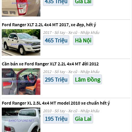
435 Triệu
Gia Lai
Ford Ranger XLT 2.2L 4x4 MT 2017, xe đẹp, hết ý
2017 - Số tay - Xe cũ - Nhập khẩu
465 Triệu
Hà Nội
Cần bán xe Ford Ranger XLT 2.2L 4x4 MT đời 2012
2012 - Số tay - Xe cũ - Nhập khẩu
295 Triệu
Lâm Đồng
Ford Ranger XL 2.5L 4x4 MT model 2010 xe chuẩn hết ý
2010 - Số tay - Xe cũ - Nhập khẩu
195 Triệu
Gia Lai