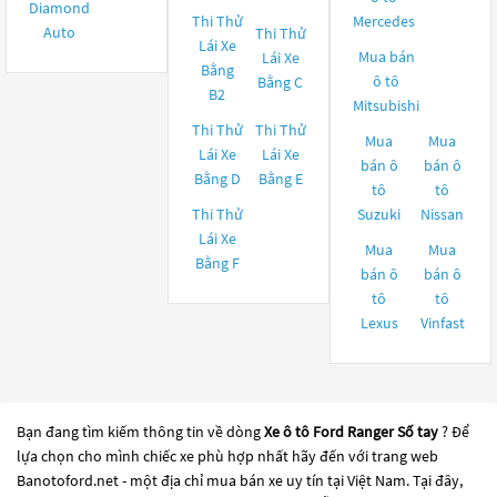
Diamond
Thi Thử
Mercedes
Auto
Thi Thử
Lái Xe
Mua bán
Lái Xe
Bằng
ô tô
Bằng C
B2
Mitsubishi
Thi Thử
Thi Thử
Mua
Mua
Lái Xe
Lái Xe
bán ô
bán ô
Bằng D
Bằng E
tô
tô
Thi Thử
Suzuki
Nissan
Lái Xe
Mua
Mua
Bằng F
bán ô
bán ô
tô
tô
Lexus
Vinfast
Bạn đang tìm kiếm thông tin về dòng
Xe ô tô Ford Ranger Số tay
? Để
lựa chọn cho mình chiếc xe phù hợp nhất hãy đến với trang web
Banotoford.net - một địa chỉ mua bán xe uy tín tại Việt Nam. Tại đây,