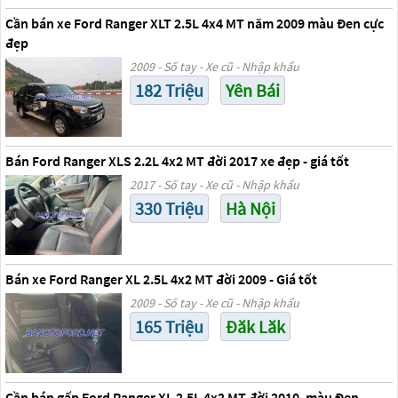
Cần bán xe Ford Ranger XLT 2.5L 4x4 MT năm 2009 màu Đen cực
đẹp
2009 - Số tay - Xe cũ - Nhập khẩu
182 Triệu
Yên Bái
Bán Ford Ranger XLS 2.2L 4x2 MT đời 2017 xe đẹp - giá tốt
2017 - Số tay - Xe cũ - Nhập khẩu
330 Triệu
Hà Nội
Bán xe Ford Ranger XL 2.5L 4x2 MT đời 2009 - Giá tốt
2009 - Số tay - Xe cũ - Nhập khẩu
165 Triệu
Đăk Lăk
Cần bán gấp Ford Ranger XL 2.5L 4x2 MT đời 2010, màu Đen