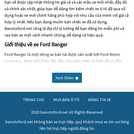
bạn sẽ được cập nhật thông tin giá cả và các mẫu xe mới nhất, đầy đủ
và chính xác nhất, giúp bạn dễ dàng tìm kiếm chiếc xe ô tô đã qua sử
dụng hoặc xe mới chính hãng phù hợp với nhu cầu của mình với giá cả
hợp lý nhất. Nếu bạn đang muốn bán chiếc xe đã sử dụng,
Banotoford.net cũng là địa chỉ lý tưởng để bạn đăng tin miễn phí và
rao bán xe một cách nhanh chóng, dễ dàng và hiệu quả.
Giới thiệu về xe Ford Ranger
Ford Ranger là một dòng xe bán tải được sản xuất bởi Ford Motor
Company, được giới thiệu lần đầu vào năm 1983 và hiện đã có đến
lượt thế hệ thứ 4. Ford Ranger được thiết kế để phục vụ cho nhu cầu
vận chuyển hàng hóa và sử dụng đường xá khó khăn.
Xem thêm
Về thiết kế, Ford Ranger có kích thước nhỏ gọn hơn các dòng xe bán
tải lớn khác của Ford như F-150. Tuy nhiên, Ranger vẫn đủ lớn để chở
được 4-5 hành khách và mang đến khả năng vận chuyển hàng hóa
TRANG CHỦ
MUA BÁN Ô TÔ
ĐĂNG TIN XE
linh hoạt, đồng thời động cơ và khung gầm được thiết kế bền bỉ để đối
phó với địa hình khó khăn.
2020 banotoford.net All Rights Reserved
Ford Ranger được trang bị động cơ EcoBoost 2.3L 4 xi-lanh cho công
banotoford.net không bán xe trực tiếp, quý khách mua xe xin vui lòng
suất tối đa 270 mã lực và mô-men xoắn cực đại 420 Nm. Hộp số được
liên hệ trực tiếp người đăng tin.
sử dụng là hộp số tự động 10 cấp hoặc hộp số sàn 6 cấp. Ranger cũng