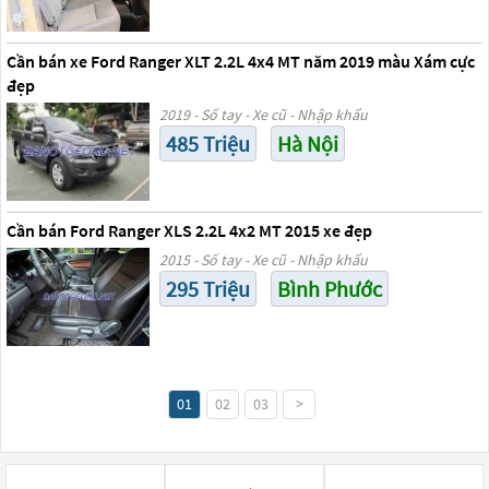
Cần bán xe Ford Ranger XLT 2.2L 4x4 MT năm 2019 màu Xám cực
đẹp
2019 - Số tay - Xe cũ - Nhập khẩu
485 Triệu
Hà Nội
Cần bán Ford Ranger XLS 2.2L 4x2 MT 2015 xe đẹp
2015 - Số tay - Xe cũ - Nhập khẩu
295 Triệu
Bình Phước
01
02
03
>