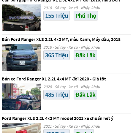
2010 - Số tay - Xe cũ - Nhập khẩu
155 Triệu
Phú Thọ
Bán Ford Ranger XLS 2.2L 4x2 MT, màu Xanh, Máy dầu, 2018
2018 - Số tay - Xe cũ - Nhập khẩu
365 Triệu
Đăk Lăk
Bán xe Ford Ranger XL 2.2L 4x4 MT đời 2020 - Giá tốt
2020 - Số tay - Xe cũ - Nhập khẩu
485 Triệu
Đăk Lăk
Ford Ranger XLS 2.2L 4x2 MT model 2021 xe chuẩn hết ý
2021 - Số tay - Xe cũ - Nhập khẩu