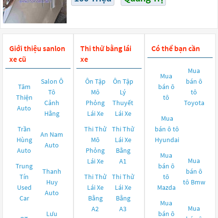
Giới thiệu sanlon
Thi thử bằng lái
Có thể bạn cần
xe cũ
xe
Mua
Mua
Salon Ô
Ôn Tập
Ôn Tập
bán ô
Tâm
bán ô
Tô
Mô
Lý
tô
Thiện
tô
Cảnh
Phỏng
Thuyết
Toyota
Auto
Hằng
Lái Xe
Lái Xe
Mua
Trần
Thi Thử
Thi Thử
bán ô tô
An Nam
Hùng
Mô
Lái Xe
Hyundai
Auto
Auto
Phỏng
Bằng
Mua
Mua
Lái Xe
A1
Trung
bán ô
Thanh
bán ô
Tín
Thi Thử
Thi Thử
tô
Huy
tô
Bmw
Used
Lái Xe
Lái Xe
Mazda
Auto
Car
Bằng
Bằng
Mua
Mua
A2
A3
Lưu
bán ô