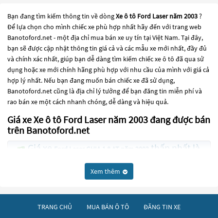
Bạn đang tìm kiếm thông tin về dòng
Xe ô tô Ford Laser năm 2003
?
Để lựa chọn cho mình chiếc xe phù hợp nhất hãy đến với trang web
Banotoford.net - một địa chỉ mua bán xe uy tín tại Việt Nam. Tại đây,
bạn sẽ được cập nhật thông tin giá cả và các mẫu xe mới nhất, đầy đủ
và chính xác nhất, giúp bạn dễ dàng tìm kiếm chiếc xe ô tô đã qua sử
dụng hoặc xe mới chính hãng phù hợp với nhu cầu của mình với giá cả
hợp lý nhất. Nếu bạn đang muốn bán chiếc xe đã sử dụng,
Banotoford.net cũng là địa chỉ lý tưởng để bạn đăng tin miễn phí và
rao bán xe một cách nhanh chóng, dễ dàng và hiệu quả.
Giá xe Xe ô tô Ford Laser năm 2003 đang được bán
trên Banotoford.net
Giá xe
thấp nhất là
Ford Laser GHIA 1.8 AT năm 2003
100 Triệu
Xem thêm
Các dòng
Xe ô tô Ford Laser năm 2003
đang trở thành một lựa chọn
phổ biến cho những người đang tìm kiếm chiếc xe đáng tin cậy. Và để
đáp ứng nhu cầu đó, các dòng
Xe ô tô Ford Laser năm 2003
đang trở
TRANG CHỦ
MUA BÁN Ô TÔ
ĐĂNG TIN XE
thành sự lựa chọn phổ biến. Các dòng
Xe ô tô Ford Laser năm 2003