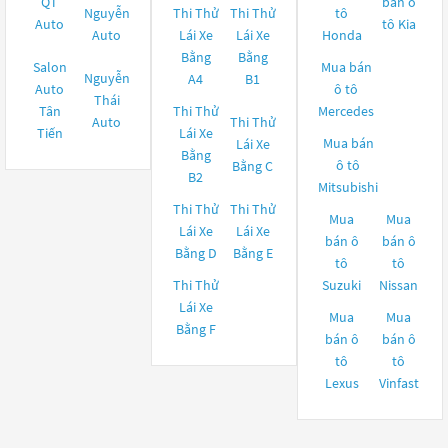
QT
bán ô
Nguyễn
Thi Thử
Thi Thử
tô
Auto
tô
Kia
Auto
Lái Xe
Lái Xe
Honda
Bằng
Bằng
Salon
Mua bán
Nguyễn
A4
B1
Auto
ô tô
Thái
Tân
Thi Thử
Mercedes
Auto
Thi Thử
Tiến
Lái Xe
Mua bán
Lái Xe
Bằng
ô tô
Bằng C
B2
Mitsubishi
Thi Thử
Thi Thử
Mua
Mua
Lái Xe
Lái Xe
bán ô
bán ô
Bằng D
Bằng E
tô
tô
Thi Thử
Suzuki
Nissan
Lái Xe
Mua
Mua
Bằng F
bán ô
bán ô
tô
tô
Lexus
Vinfast