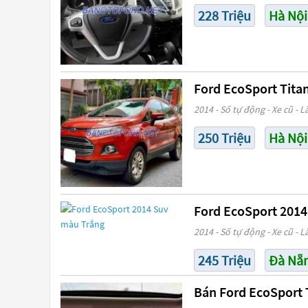
228 Triệu
Hà Nội
Ford EcoSport Titan
2014 - Số tự động - Xe cũ - L
250 Triệu
Hà Nội
Ford EcoSport 2014
2014 - Số tự động - Xe cũ - L
245 Triệu
Đà Nẵ
Bán Ford EcoSport 