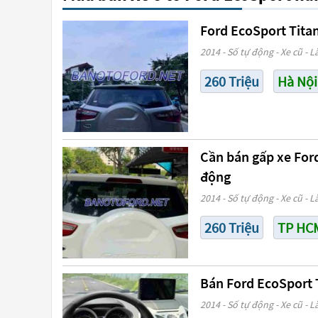
Ford EcoSport Tita
2014 - Số tự động - Xe cũ - L
260 Triệu
Hà Nội
Cần bán gấp xe For
động
2014 - Số tự động - Xe cũ - L
260 Triệu
TP HC
Bán Ford EcoSport 
2014 - Số tự động - Xe cũ - L