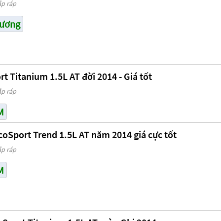
ắp ráp
Dương
t Titanium 1.5L AT đời 2014 - Giá tốt
ắp ráp
M
coSport Trend 1.5L AT năm 2014 giá cực tốt
ắp ráp
M