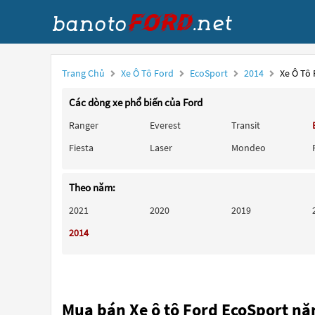
Trang Chủ
Xe Ô Tô Ford
EcoSport
2014
Xe Ô Tô
Các dòng xe phổ biến của Ford
Ranger
Everest
Transit
Fiesta
Laser
Mondeo
Theo năm:
2021
2020
2019
2014
Mua bán Xe ô tô Ford EcoSport n