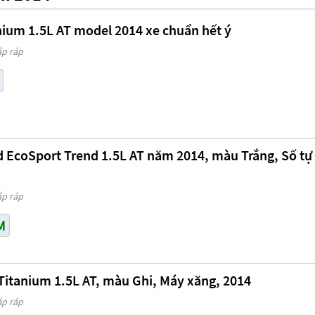
nium 1.5L AT model 2014 xe chuẩn hết ý
ắp ráp
d EcoSport Trend 1.5L AT năm 2014, màu Trắng, Số tự
ắp ráp
M
Titanium 1.5L AT, màu Ghi, Máy xăng, 2014
ắp ráp