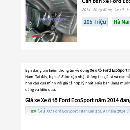
Cần bán xe Ford Ec
2014 - Số tự động - Xe cũ - L
205 Triệu
Hà Na
Bạn đang tìm kiếm thông tin về dòng
Xe ô tô Ford EcoSport
Nam. Tại đây, bạn sẽ được cập nhật thông tin giá cả và các 
nhu cầu của mình với giá cả hợp lý nhất. Nếu bạn đang muốn 
dàng và hiệu quả.
Giá xe Xe ô tô Ford EcoSport năm 2014 đan
Giá xe
th
Ford EcoSport Titanium 1.5L AT năm 2014
Giá xe
thấp
Ford EcoSport Trend 1.5L AT năm 2014