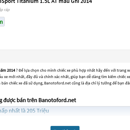
oSport Titanium 1.5L AT màu Ghi 2014
ắp ráp
m
 năm 2014
? Để lựa chọn cho mình chiếc xe phù hợp nhất hãy đến với trang we
mẫu xe mới nhất, đầy đủ và chính xác nhất, giúp bạn dễ dàng tìm kiếm chiếc 
bán chiếc xe đã sử dụng, Banotoford.net cũng là địa chỉ lý tưởng để bạn đ
g được bán trên Banotoford.net
ấp nhất là 205 Triệu
 nhất là 255 Triệu