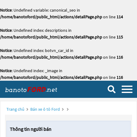
Notice
: Undefined variable: canonical_seo in
/home/banotoford/public_html/actions/detailPage.php
on line
114
Notice
: Undefined index: descriptions in
/home/banotoford/public_html/actions/detailPage.php
on line
115
Notice
: Undefined index: botvn_car_id in
/home/banotoford/public_html/actions/detailPage.php
on line
116
Notice
: Undefined index: _image in
/home/banotoford/public_html/actions/detailPage.php
on line
116
Trang chủ
Bán xe ô tô Ford
Thông tin người bán