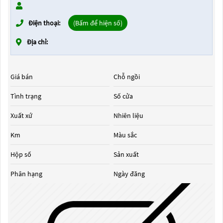
Điện thoại:
(Bấm để hiện số)
Địa chỉ:
Giá bán
Chỗ ngồi
Tình trạng
Số cửa
Xuất xứ
Nhiên liệu
Km
Màu sắc
Hộp số
Sản xuất
Phân hạng
Ngày đăng