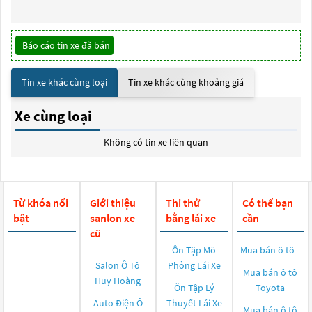
Báo cáo tin xe đã bán
Tin xe khác cùng loại
Tin xe khác cùng khoảng giá
Xe cùng loại
Không có tin xe liên quan
Từ khóa nổi
Giới thiệu
Thi thử
Có thể bạn
bật
sanlon xe
bằng lái xe
cần
cũ
Ôn Tập Mô
Mua bán ô tô
Salon Ô Tô
Phỏng Lái Xe
Mua bán ô tô
Huy Hoàng
Ôn Tập Lý
Toyota
Auto Điện Ô
Thuyết Lái Xe
Mua bán ô tô