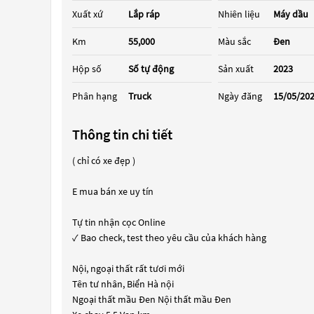
Xuất xứ
Lắp ráp
Nhiên liệu
Máy dầu
Km
55,000
Màu sắc
Đen
Hộp số
Số tự động
Sản xuất
2023
Phân hạng
Truck
Ngày đăng
15/05/20
Thông tin chi tiết
( chỉ có xe đẹp )
E mua bán xe uy tín
Tự tin nhận cọc Online
✓ Bao check, test theo yêu cầu của khách hàng
Nội, ngoại thất rất tươi mới
Tên tư nhân, Biển Hà nội
Ngoại thất mầu Đen Nội thất mầu Đen