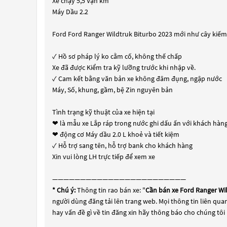
Xe chạy 5,5 Vạn km
Máy Dầu 2.2
Ford Ford Ranger Wildtruk Biturbo 2023 mới như cây kiếm, 
✓ Hồ sơ pháp lý ko cằm cố, không thế chấp
Xe đã được Kiểm tra kỹ lưỡng trước khi nhập về.
✓ Cam kết bằng văn bản xe không đâm đụng, ngập nước
Máy, Số, khung, gầm, bệ Zin nguyên bản
Tình trạng kỹ thuật của xe hiện tại
❤ là mẫu xe Lắp ráp trong nước ghi dấu ấn với khách hàng b
❤ động cơ Máy dầu 2.0 L khoẻ và tiết kiệm
✓ Hỗ trợ sang tên, hỗ trợ bank cho khách hàng
Xin vui lòng LH trực tiếp để xem xe
————————————————————————
* Chú ý:
Thông tin rao bán xe: "
Cần bán xe Ford Ranger Wi
người dùng đăng tải lên trang web. Mọi thông tin liên quan
hay vấn đề gì về tin đăng xin hãy thông báo cho chúng tôi