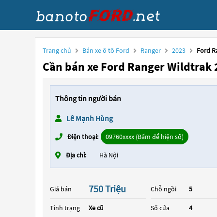
Trang chủ
Bán xe ô tô Ford
Ranger
2023
Ford R
Cần bán xe Ford Ranger Wildtrak
Thông tin người bán
Lê Mạnh Hùng
Điện thoại:
09760xxxx (Bấm để hiện số)
Địa chỉ:
Hà Nội
750 Triệu
Giá bán
Chỗ ngồi
5
Tình trạng
Xe cũ
Số cửa
4