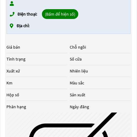
Điện thoại:
(Bấm để hiện số)
Địa chỉ:
Giá bán
Chỗ ngồi
Tình trạng
Số cửa
Xuất xứ
Nhiên liệu
Km
Màu sắc
Hộp số
Sản xuất
Phân hạng
Ngày đăng