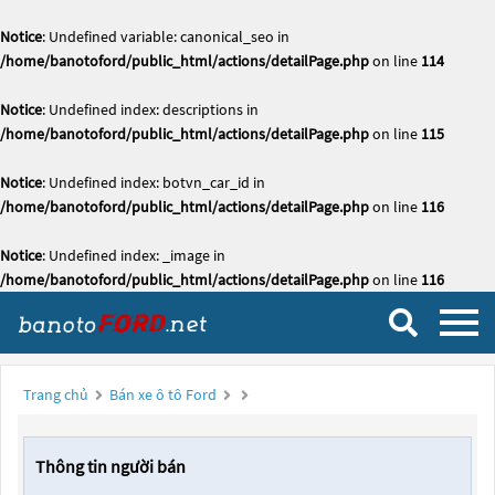
Notice
: Undefined variable: canonical_seo in
/home/banotoford/public_html/actions/detailPage.php
on line
114
Notice
: Undefined index: descriptions in
/home/banotoford/public_html/actions/detailPage.php
on line
115
Notice
: Undefined index: botvn_car_id in
/home/banotoford/public_html/actions/detailPage.php
on line
116
Notice
: Undefined index: _image in
/home/banotoford/public_html/actions/detailPage.php
on line
116
Trang chủ
Bán xe ô tô Ford
Thông tin người bán