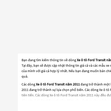
Bạn đang tìm kiếm thông tin về dòng
Xe ô tô Ford Transit n
Tại đây, bạn sẽ được cập nhật thông tin giá cả và các mẫu x
của mình với giá cả hợp lý nhất. Nếu bạn đang muốn bán chiế
quả.
Các dòng
Xe ô tô Ford Transit năm 2011
đang trở thành một l
2011
đang trở thành sự lựa chọn phổ biến. Các dòng
Xe ô tô
tiên tiến. Các dòng
Xe ô tô Ford Transit năm 2011
này đều đượ
dòng
Xe ô tô Ford Transit năm 2011
này và chọn cho mình mộ