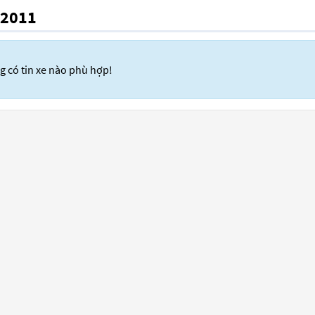
 2011
 có tin xe nào phù hợp!