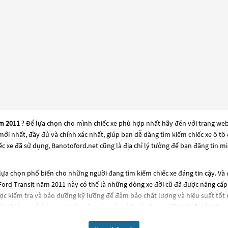
ăm 2011
? Để lựa chọn cho mình chiếc xe phù hợp nhất hãy đến với trang web 
e mới nhất, đầy đủ và chính xác nhất, giúp bạn dễ dàng tìm kiếm chiếc xe ô 
c xe đã sử dụng, Banotoford.net cũng là địa chỉ lý tưởng để bạn đăng tin m
ựa chọn phổ biến cho những người đang tìm kiếm chiếc xe đáng tin cậy. Và
 Ford Transit năm 2011
này có thể là những dòng xe đời cũ đã được nâng cấp, 
c kiểm tra và bảo dưỡng kỹ lưỡng để đảm bảo chất lượng và hiệu suất tốt 
t chiếc xe phù hợp với nhu cầu và ngân sách của bạn tại
Banotoford.net
.