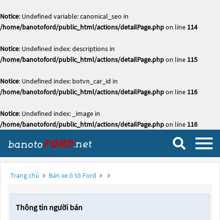
Notice
: Undefined variable: canonical_seo in
/home/banotoford/public_html/actions/detailPage.php
on line
114
Notice
: Undefined index: descriptions in
/home/banotoford/public_html/actions/detailPage.php
on line
115
Notice
: Undefined index: botvn_car_id in
/home/banotoford/public_html/actions/detailPage.php
on line
116
Notice
: Undefined index: _image in
/home/banotoford/public_html/actions/detailPage.php
on line
116
Trang chủ
Bán xe ô tô Ford
Thông tin người bán