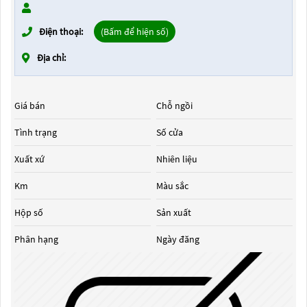
Điện thoại:
(Bấm để hiện số)
Địa chỉ:
Giá bán
Chỗ ngồi
Tình trạng
Số cửa
Xuất xứ
Nhiên liệu
Km
Màu sắc
Hộp số
Sản xuất
Phân hạng
Ngày đăng