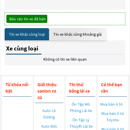
Báo cáo tin xe đã bán
Tin xe khác cùng loại
Tin xe khác cùng khoảng giá
Xe cùng loại
Không có tin xe liên quan
Từ khóa nổi
Giới thiệu
Thi thử
Có thể bạn
bật
sanlon xe
bằng lái xe
cần
cũ
Ôn Tập Mô
Mua bán ô tô
Auto Lê
Phỏng Lái Xe
Mua bán ô tô
Dương
Ôn Tập Lý
Toyota
Auto Đức
Thuyết Lái Xe
Mua bán ô tô