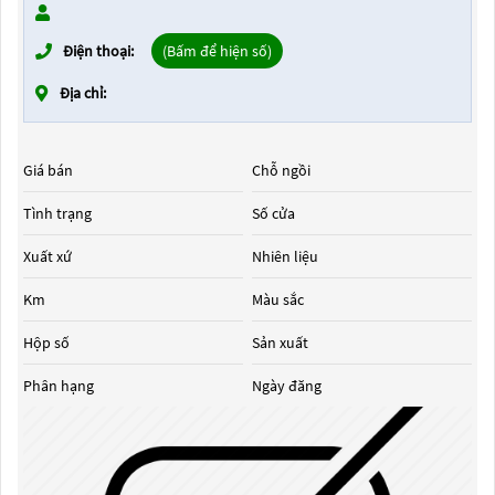
Điện thoại:
(Bấm để hiện số)
Địa chỉ:
Giá bán
Chỗ ngồi
Tình trạng
Số cửa
Xuất xứ
Nhiên liệu
Km
Màu sắc
Hộp số
Sản xuất
Phân hạng
Ngày đăng