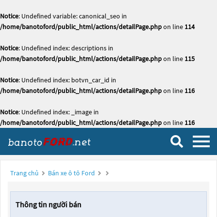
Notice
: Undefined variable: canonical_seo in
/home/banotoford/public_html/actions/detailPage.php
on line
114
Notice
: Undefined index: descriptions in
/home/banotoford/public_html/actions/detailPage.php
on line
115
Notice
: Undefined index: botvn_car_id in
/home/banotoford/public_html/actions/detailPage.php
on line
116
Notice
: Undefined index: _image in
/home/banotoford/public_html/actions/detailPage.php
on line
116
Trang chủ
Bán xe ô tô Ford
Thông tin người bán