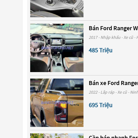
Bán Ford Ranger Wi
2017 - Nhập khẩu - Xe cũ - 
485 Triệu
Bán xe Ford Ranger 
2022 - Lắp ráp - Xe cũ - Nin
695 Triệu
Cần bán nhanh Ford