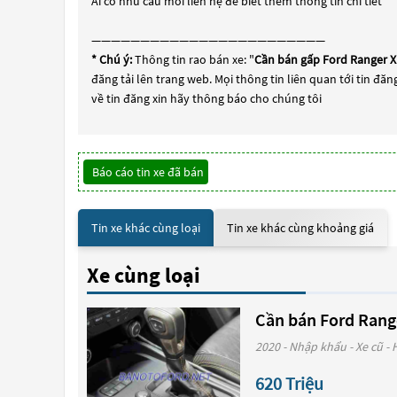
Ai có nhu cầu mời liên hệ để biết thêm thông tin chi tiết
————————————————————————
* Chú ý:
Thông tin rao bán xe: "
Cần bán gấp Ford Ranger XL
đăng tải lên trang web. Mọi thông tin liên quan tới tin đăn
về tin đăng xin hãy thông báo cho chúng tôi
Báo cáo tin xe đã bán
Tin xe khác cùng loại
Tin xe khác cùng khoảng giá
Xe cùng loại
Cần bán Ford Range
2020 - Nhập khẩu - Xe cũ - 
620 Triệu