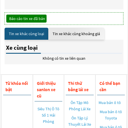
Báo cáo tin xe đã bán
Tin xe khác cùng loại
Tin xe khác cùng khoảng giá
Xe cùng loại
Không có tin xe liên quan
Từ khóa nổi
Giới thiệu
Thi thử
Có thể bạn
bật
sanlon xe
bằng lái xe
cần
cũ
Ôn Tập Mô
Mua bán ô tô
Siêu Thị Ô Tô
Phỏng Lái Xe
Mua bán ô tô
Số 1 Hải
Ôn Tập Lý
Toyota
Phòng
Thuyết Lái Xe
Mua bán ô tô