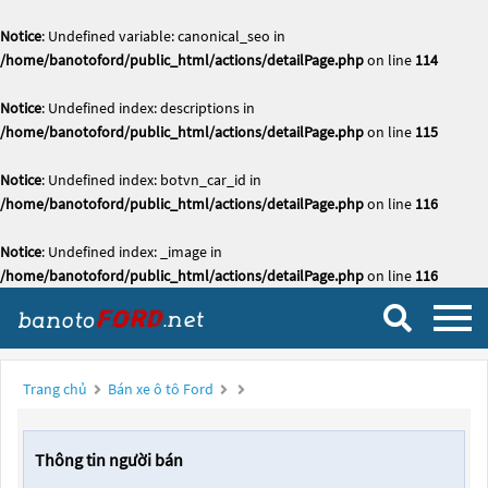
Notice
: Undefined variable: canonical_seo in
/home/banotoford/public_html/actions/detailPage.php
on line
114
Notice
: Undefined index: descriptions in
/home/banotoford/public_html/actions/detailPage.php
on line
115
Notice
: Undefined index: botvn_car_id in
/home/banotoford/public_html/actions/detailPage.php
on line
116
Notice
: Undefined index: _image in
/home/banotoford/public_html/actions/detailPage.php
on line
116
Trang chủ
Bán xe ô tô Ford
Thông tin người bán