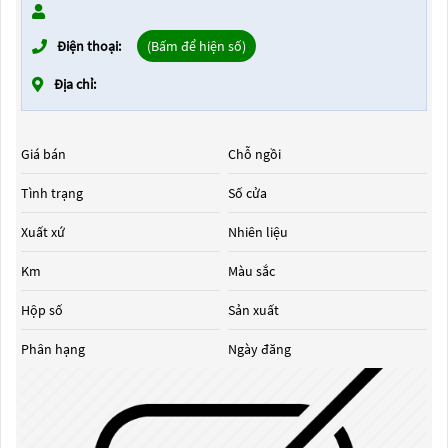
Điện thoại:
(Bấm để hiện số)
Địa chỉ:
Giá bán
Chỗ ngồi
Tình trạng
Số cửa
Xuất xứ
Nhiên liệu
Km
Màu sắc
Hộp số
Sản xuất
Phân hạng
Ngày đăng