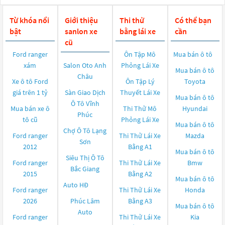
Từ khóa nổi
Giới thiệu
Thi thử
Có thể bạn
bật
sanlon xe
bằng lái xe
cần
cũ
Ford ranger
Ôn Tập Mô
Mua bán ô tô
xám
Salon Oto Anh
Phỏng Lái Xe
Mua bán ô tô
Châu
Xe ô tô Ford
Ôn Tập Lý
Toyota
giá trên 1 tỷ
Sàn Giao Dịch
Thuyết Lái Xe
Mua bán ô tô
Ô Tô Vĩnh
Mua bán xe ô
Thi Thử Mô
Hyundai
Phúc
tô cũ
Phỏng Lái Xe
Mua bán ô tô
Chợ Ô Tô Lạng
Ford ranger
Thi Thử Lái Xe
Mazda
Sơn
2012
Bằng A1
Mua bán ô tô
Siêu Thị Ô Tô
Ford ranger
Thi Thử Lái Xe
Bmw
Bắc Giang
2015
Bằng A2
Mua bán ô tô
Auto HĐ
Ford ranger
Thi Thử Lái Xe
Honda
2026
Phúc Lâm
Bằng A3
Mua bán ô tô
Auto
Ford ranger
Thi Thử Lái Xe
Kia