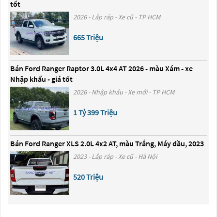
tốt
2026 - Lắp ráp - Xe cũ - TP HCM
665 Triệu
Bán Ford Ranger Raptor 3.0L 4x4 AT 2026 - màu Xám - xe
Nhập khẩu - giá tốt
2026 - Nhập khẩu - Xe mới - TP HCM
1 Tỷ 399 Triệu
Bán Ford Ranger XLS 2.0L 4x2 AT, màu Trắng, Máy dầu, 2023
2023 - Lắp ráp - Xe cũ - Hà Nội
520 Triệu