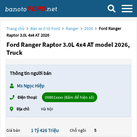
Trang chủ
Bán xe ô tô Ford
Ranger
2026
Ford Ranger
Raptor 3.0L 4x4 AT 2026
Ford Ranger Raptor 3.0L 4x4 AT model 2026,
Truck
Thông tin người bán
Ms Ngọc Hiệp
Điện thoại:
09861xxxx (Bấm để hiện số)
Địa chỉ:
Hà Nội
1 Tỷ 426 Triệu
Giá bán
Chỗ ngồi
5