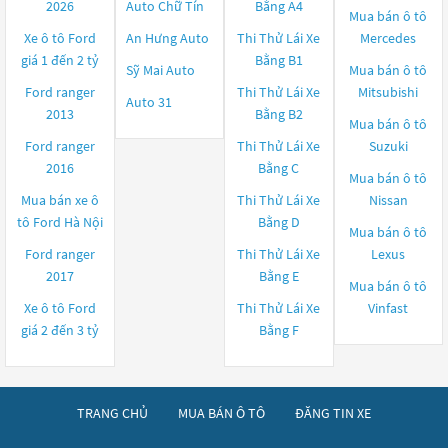
2026
Auto Chữ Tín
Bằng A4
Mua bán ô tô
Xe ô tô Ford
An Hưng Auto
Thi Thử Lái Xe
Mercedes
giá 1 đến 2 tỷ
Bằng B1
Sỹ Mai Auto
Mua bán ô tô
Ford ranger
Thi Thử Lái Xe
Mitsubishi
Auto 31
2013
Bằng B2
Mua bán ô tô
Ford ranger
Thi Thử Lái Xe
Suzuki
2016
Bằng C
Mua bán ô tô
Mua bán xe ô
Thi Thử Lái Xe
Nissan
tô Ford Hà Nội
Bằng D
Mua bán ô tô
Ford ranger
Thi Thử Lái Xe
Lexus
2017
Bằng E
Mua bán ô tô
Xe ô tô Ford
Thi Thử Lái Xe
Vinfast
giá 2 đến 3 tỷ
Bằng F
TRANG CHỦ
MUA BÁN Ô TÔ
ĐĂNG TIN XE