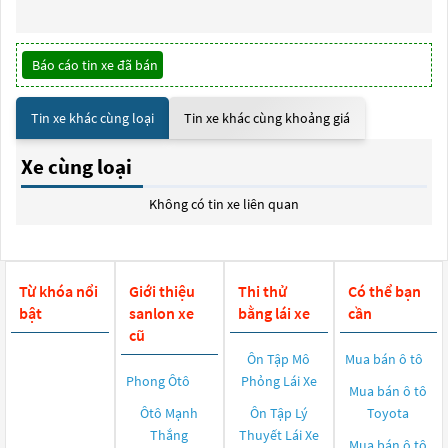
Báo cáo tin xe đã bán
Tin xe khác cùng loại
Tin xe khác cùng khoảng giá
Xe cùng loại
Không có tin xe liên quan
Từ khóa nổi
Giới thiệu
Thi thử
Có thể bạn
bật
sanlon xe
bằng lái xe
cần
cũ
Ôn Tập Mô
Mua bán ô tô
Phong Ôtô
Phỏng Lái Xe
Mua bán ô tô
Ôtô Mạnh
Ôn Tập Lý
Toyota
Thắng
Thuyết Lái Xe
Mua bán ô tô