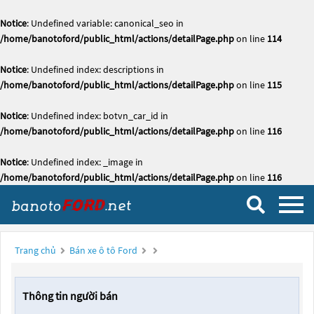
Notice
: Undefined variable: canonical_seo in
/home/banotoford/public_html/actions/detailPage.php
on line
114
Notice
: Undefined index: descriptions in
/home/banotoford/public_html/actions/detailPage.php
on line
115
Notice
: Undefined index: botvn_car_id in
/home/banotoford/public_html/actions/detailPage.php
on line
116
Notice
: Undefined index: _image in
/home/banotoford/public_html/actions/detailPage.php
on line
116
Trang chủ
Bán xe ô tô Ford
Thông tin người bán