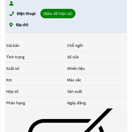
Điện thoại:
(Bấm để hiện số)
Địa chỉ:
Giá bán
Chỗ ngồi
Tình trạng
Số cửa
Xuất xứ
Nhiên liệu
Km
Màu sắc
Hộp số
Sản xuất
Phân hạng
Ngày đăng