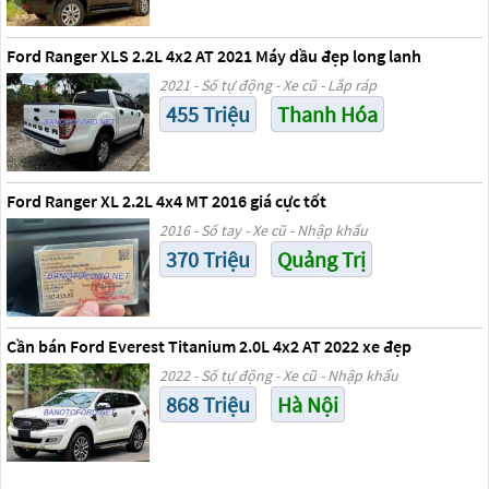
Ford Ranger XLS 2.2L 4x2 AT 2021 Máy dầu đẹp long lanh
2021 - Số tự động - Xe cũ - Lắp ráp
455 Triệu
Thanh Hóa
Ford Ranger XL 2.2L 4x4 MT 2016 giá cực tốt
2016 - Số tay - Xe cũ - Nhập khẩu
370 Triệu
Quảng Trị
Cần bán Ford Everest Titanium 2.0L 4x2 AT 2022 xe đẹp
2022 - Số tự động - Xe cũ - Nhập khẩu
868 Triệu
Hà Nội