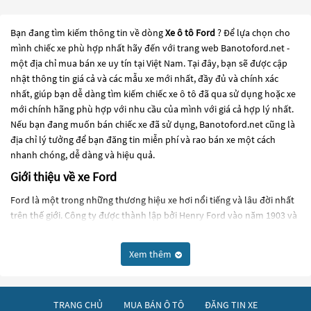
Bạn đang tìm kiếm thông tin về dòng
Xe ô tô Ford
? Để lựa chọn cho
mình chiếc xe phù hợp nhất hãy đến với trang web Banotoford.net -
một địa chỉ mua bán xe uy tín tại Việt Nam. Tại đây, bạn sẽ được cập
nhật thông tin giá cả và các mẫu xe mới nhất, đầy đủ và chính xác
nhất, giúp bạn dễ dàng tìm kiếm chiếc xe ô tô đã qua sử dụng hoặc xe
mới chính hãng phù hợp với nhu cầu của mình với giá cả hợp lý nhất.
Nếu bạn đang muốn bán chiếc xe đã sử dụng, Banotoford.net cũng là
địa chỉ lý tưởng để bạn đăng tin miễn phí và rao bán xe một cách
nhanh chóng, dễ dàng và hiệu quả.
Giới thiệu về xe Ford
Ford là một trong những thương hiệu xe hơi nổi tiếng và lâu đời nhất
trên thế giới. Công ty được thành lập bởi Henry Ford vào năm 1903 và
đã trở thành một trong những nhà sản xuất xe hơi lớn nhất thế giới.
Ford đã sản xuất nhiều mẫu xe nổi tiếng và được yêu thích, bao gồm
Xem thêm
Ford Mustang, Ford Focus, Ford F-150, Ford Escape, Ford Explorer và
Ford Edge. Các dòng xe của Ford được đánh giá cao về hiệu suất, thiết
kế, tính tiện ích và độ bền.
TRANG CHỦ
MUA BÁN Ô TÔ
ĐĂNG TIN XE