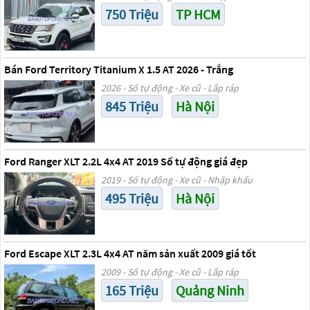
750 Triệu
TP HCM
Bán Ford Territory Titanium X 1.5 AT 2026 - Trắng
2026 - Số tự động - Xe cũ - Lắp ráp
845 Triệu
Hà Nội
Ford Ranger XLT 2.2L 4x4 AT 2019 Số tự động giá đẹp
2019 - Số tự động - Xe cũ - Nhập khẩu
495 Triệu
Hà Nội
Ford Escape XLT 2.3L 4x4 AT năm sản xuất 2009 giá tốt
2009 - Số tự động - Xe cũ - Lắp ráp
165 Triệu
Quảng Ninh