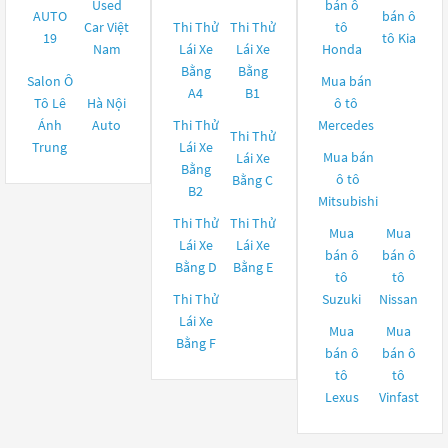
Used
bán ô
AUTO
bán ô
Car Việt
Thi Thử
Thi Thử
tô
19
tô
Kia
Nam
Lái Xe
Lái Xe
Honda
Bằng
Bằng
Salon Ô
Mua bán
A4
B1
Tô Lê
Hà Nội
ô tô
Ánh
Auto
Thi Thử
Mercedes
Thi Thử
Trung
Lái Xe
Mua bán
Lái Xe
Bằng
ô tô
Bằng C
B2
Mitsubishi
Thi Thử
Thi Thử
Mua
Mua
Lái Xe
Lái Xe
bán ô
bán ô
Bằng D
Bằng E
tô
tô
Thi Thử
Suzuki
Nissan
Lái Xe
Mua
Mua
Bằng F
bán ô
bán ô
tô
tô
Lexus
Vinfast