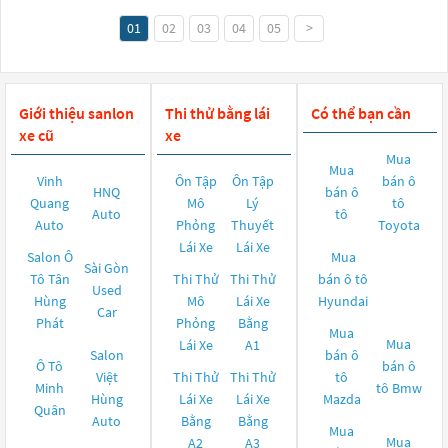
01
02
03
04
05
>
Giới thiệu sanlon
Thi thử bằng lái
Có thể bạn cần
xe cũ
xe
Mua
Mua
Vinh
Ôn Tập
Ôn Tập
bán ô
HNQ
bán ô
Quang
Mô
Lý
tô
Auto
tô
Auto
Phỏng
Thuyết
Toyota
Lái Xe
Lái Xe
Salon Ô
Mua
Sài Gòn
Tô Tân
Thi Thử
Thi Thử
bán ô tô
Used
Hùng
Mô
Lái Xe
Hyundai
Car
Phát
Phỏng
Bằng
Mua
Mua
Lái Xe
A1
Salon
bán ô
Ô Tô
bán ô
Việt
Thi Thử
Thi Thử
tô
Minh
tô
Bmw
Hùng
Lái Xe
Lái Xe
Mazda
Quân
Auto
Bằng
Bằng
Mua
Mua
A2
A3