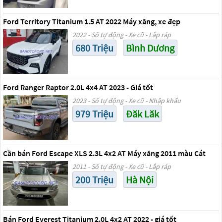
Ford Territory Titanium 1.5 AT 2022 Máy xăng, xe đẹp
2022 - Số tự động - Xe cũ - Lắp ráp
680 Triệu
Bình Dương
Ford Ranger Raptor 2.0L 4x4 AT 2023 - Giá tốt
2023 - Số tự động - Xe cũ - Nhập khẩu
979 Triệu
Đăk Lăk
Cần bán Ford Escape XLS 2.3L 4x2 AT Máy xăng 2011 màu Cát
2011 - Số tự động - Xe cũ - Lắp ráp
200 Triệu
Hà Nội
Bán Ford Everest Titanium 2.0L 4x2 AT 2022 - giá tốt