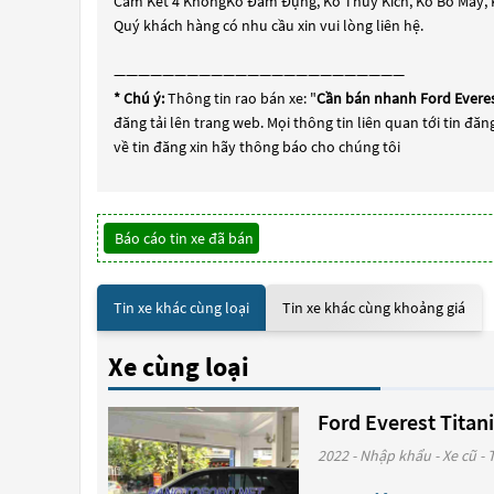
Cam Kết 4 KhôngKo Đâm Đụng, Ko Thuỷ Kích, Ko Bổ Máy, 
Quý khách hàng có nhu cầu xin vui lòng liên hệ.
————————————————————————
* Chú ý:
Thông tin rao bán xe: "
Cần bán nhanh Ford Everes
đăng tải lên trang web. Mọi thông tin liên quan tới tin đăn
về tin đăng xin hãy thông báo cho chúng tôi
Báo cáo tin xe đã bán
Tin xe khác cùng loại
Tin xe khác cùng khoảng giá
Xe cùng loại
Ford Everest Titan
2022 - Nhập khẩu - Xe cũ -