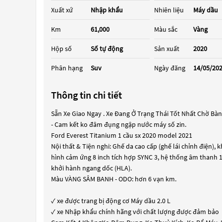
Xuất xứ
Nhập khẩu
Nhiên liệu
Máy dầu
Km
61,000
Màu sắc
Vàng
Hộp số
Số tự động
Sản xuất
2020
Phân hạng
Suv
Ngày đăng
14/05/20
Thông tin chi tiết
Sẵn Xe Giao Ngay . Xe Đang Ở Trạng Thái Tốt Nhất Chờ Bàn
- Cam kết ko đâm đụng ngập nước máy số zin.
Ford Everest Titanium 1 cầu sx 2020 model 2021
Nội thất & Tiện nghi: Ghế da cao cấp (ghế lái chỉnh điện)
hình cảm ứng 8 inch tích hợp SYNC 3, hệ thống âm thanh 1
khởi hành ngang dốc (HLA).
Màu VÀNG SÂM BANH - ODO: hơn 6 vạn km.
✓ xe được trang bị động cơ Máy dầu 2.0 L
✓ xe Nhập khẩu chính hãng với chất lượng được đảm bảo