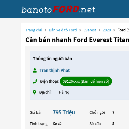
Trang chủ
Bán xe ô tô Ford
Everest
2020
Ford E
Cần bán nhanh Ford Everest Titan
Thông tin người bán
Tran thịnh Phat
Điện thoại:
09126xxxx (Bấm để hiện số)
Địa chỉ:
Hà Nội
795 Triệu
Giá bán
Chỗ ngồi
7
Tình trạng
Xe cũ
Số cửa
5