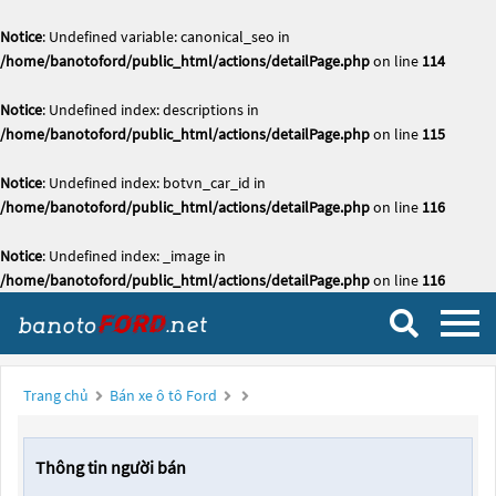
Notice
: Undefined variable: canonical_seo in
/home/banotoford/public_html/actions/detailPage.php
on line
114
Notice
: Undefined index: descriptions in
/home/banotoford/public_html/actions/detailPage.php
on line
115
Notice
: Undefined index: botvn_car_id in
/home/banotoford/public_html/actions/detailPage.php
on line
116
Notice
: Undefined index: _image in
/home/banotoford/public_html/actions/detailPage.php
on line
116
Trang chủ
Bán xe ô tô Ford
Thông tin người bán