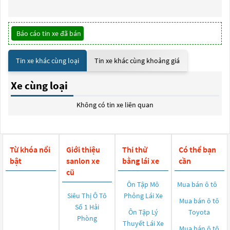
Báo cáo tin xe đã bán
Tin xe khác cùng loại
Tin xe khác cùng khoảng giá
Xe cùng loại
Không có tin xe liên quan
Từ khóa nổi
Giới thiệu
Thi thử
Có thể bạn
bật
sanlon xe
bằng lái xe
cần
cũ
Ôn Tập Mô
Mua bán ô tô
Siêu Thị Ô Tô
Phỏng Lái Xe
Mua bán ô tô
Số 1 Hải
Ôn Tập Lý
Toyota
Phòng
Thuyết Lái Xe
Mua bán ô tô