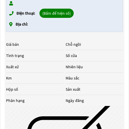
Điện thoại:
(Bấm để hiện số)
Địa chỉ:
Giá bán
Chỗ ngồi
Tình trạng
Số cửa
Xuất xứ
Nhiên liệu
Km
Màu sắc
Hộp số
Sản xuất
Phân hạng
Ngày đăng