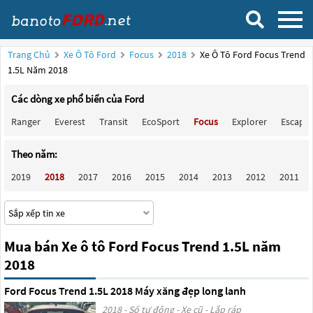
Trang Chủ
Xe Ô Tô Ford
Focus
2018
Xe Ô Tô Ford Focus Trend
1.5L Năm 2018
Các dòng xe phổ biến của Ford
Ranger
Everest
Transit
EcoSport
Focus
Explorer
Escape
Theo năm:
2019
2018
2017
2016
2015
2014
2013
2012
2011
Mua bán Xe ô tô Ford Focus Trend 1.5L năm
2018
Ford Focus Trend 1.5L 2018 Máy xăng đẹp long lanh
2018 - Số tự động - Xe cũ - Lắp ráp