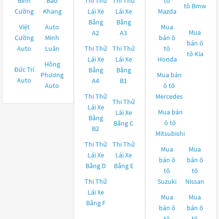
Bình
Bảo
Thi Thử
Thi Thử
tô
tô
Bmw
Cường
Khang
Lái Xe
Lái Xe
Mazda
Bằng
Bằng
Việt
Auto
Mua
Mua
A2
A3
Cường
Minh
bán ô
bán ô
Auto
Luân
Thi Thử
Thi Thử
tô
tô
Kia
Lái Xe
Lái Xe
Honda
Hồng
Đức Trí
Bằng
Bằng
Phương
Mua bán
Auto
A4
B1
Auto
ô tô
Thi Thử
Mercedes
Thi Thử
Lái Xe
Mua bán
Lái Xe
Bằng
ô tô
Bằng C
B2
Mitsubishi
Thi Thử
Thi Thử
Mua
Mua
Lái Xe
Lái Xe
bán ô
bán ô
Bằng D
Bằng E
tô
tô
Thi Thử
Suzuki
Nissan
Lái Xe
Mua
Mua
Bằng F
bán ô
bán ô
tô
tô