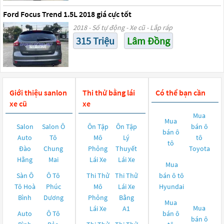
Ford Focus Trend 1.5L 2018 giá cực tốt
2018 - Số tự động - Xe cũ - Lắp ráp
315 Triệu
Lâm Đồng
Giới thiệu sanlon
Thi thử bằng lái
Có thể bạn cần
xe cũ
xe
Mua
Mua
Salon
Salon Ô
Ôn Tập
Ôn Tập
bán ô
bán ô
Auto
Tô
Mô
Lý
tô
tô
Đào
Chung
Phỏng
Thuyết
Toyota
Hằng
Mai
Lái Xe
Lái Xe
Mua
Sàn Ô
Ô Tô
Thi Thử
Thi Thử
bán ô tô
Tô Hoà
Phúc
Mô
Lái Xe
Hyundai
Bình
Dương
Phỏng
Bằng
Mua
Mua
Lái Xe
A1
Auto
Ô Tô
bán ô
bán ô