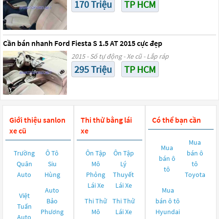
170 Triệu
TP HCM
Cần bán nhanh Ford Fiesta S 1.5 AT 2015 cực đẹp
2015 - Số tự động - Xe cũ - Lắp ráp
295 Triệu
TP HCM
Giới thiệu sanlon
Thi thử bằng lái
Có thể bạn cần
xe cũ
xe
Mua
Mua
Trường
Ô Tô
Ôn Tập
Ôn Tập
bán ô
bán ô
Quân
Siu
Mô
Lý
tô
tô
Auto
Hùng
Phỏng
Thuyết
Toyota
Lái Xe
Lái Xe
Auto
Mua
Việt
Bảo
Thi Thử
Thi Thử
bán ô tô
Tuấn
Phương
Mô
Lái Xe
Hyundai
Auto