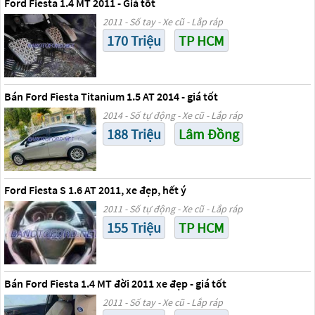
Ford Fiesta 1.4 MT 2011 - Giá tốt
2011 - Số tay - Xe cũ - Lắp ráp
170 Triệu
TP HCM
Bán Ford Fiesta Titanium 1.5 AT 2014 - giá tốt
2014 - Số tự động - Xe cũ - Lắp ráp
188 Triệu
Lâm Đồng
Ford Fiesta S 1.6 AT 2011, xe đẹp, hết ý
2011 - Số tự động - Xe cũ - Lắp ráp
155 Triệu
TP HCM
Bán Ford Fiesta 1.4 MT đời 2011 xe đẹp - giá tốt
2011 - Số tay - Xe cũ - Lắp ráp