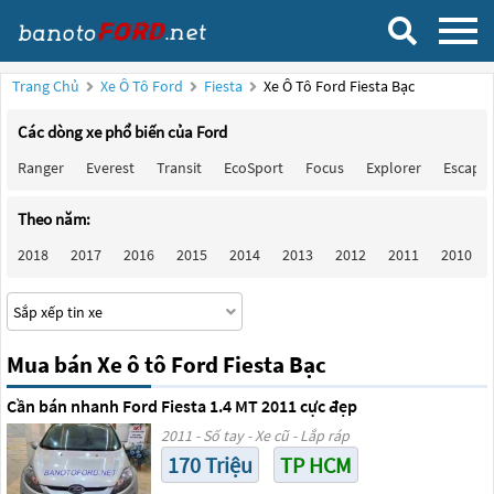
Trang Chủ
Xe Ô Tô Ford
Fiesta
Xe Ô Tô Ford Fiesta Bạc
Các dòng xe phổ biến của Ford
Ranger
Everest
Transit
EcoSport
Focus
Explorer
Escape
Theo năm:
2018
2017
2016
2015
2014
2013
2012
2011
2010
Mua bán Xe ô tô Ford Fiesta Bạc
Cần bán nhanh Ford Fiesta 1.4 MT 2011 cực đẹp
2011 - Số tay - Xe cũ - Lắp ráp
170 Triệu
TP HCM