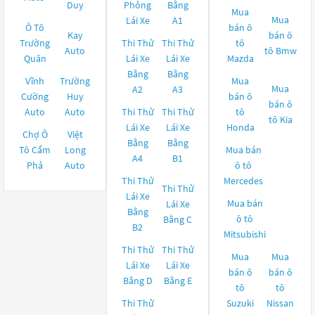
Duy
Phỏng
Bằng
Mua
Mua
Lái Xe
A1
Ô Tô
bán ô
Kay
bán ô
Trường
Thi Thử
Thi Thử
tô
Auto
tô
Bmw
Quân
Lái Xe
Lái Xe
Mazda
Bằng
Bằng
Vĩnh
Trường
Mua
Mua
A2
A3
Cường
Huy
bán ô
bán ô
Auto
Auto
Thi Thử
Thi Thử
tô
tô
Kia
Lái Xe
Lái Xe
Honda
Chợ Ô
Việt
Bằng
Bằng
Tô Cẩm
Long
Mua bán
A4
B1
Phả
Auto
ô tô
Thi Thử
Mercedes
Thi Thử
Lái Xe
Mua bán
Lái Xe
Bằng
ô tô
Bằng C
B2
Mitsubishi
Thi Thử
Thi Thử
Mua
Mua
Lái Xe
Lái Xe
bán ô
bán ô
Bằng D
Bằng E
tô
tô
Thi Thử
Suzuki
Nissan