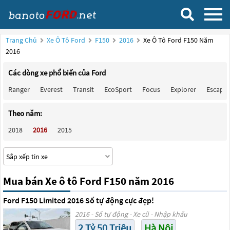
Trang Chủ
Xe Ô Tô Ford
F150
2016
Xe Ô Tô Ford F150 Năm
2016
Các dòng xe phổ biến của Ford
Ranger
Everest
Transit
EcoSport
Focus
Explorer
Escape
Theo năm:
2018
2016
2015
Mua bán Xe ô tô Ford F150 năm 2016
Ford F150 Limited 2016 Số tự động cực đẹp!
2016 - Số tự động - Xe cũ - Nhập khẩu
2 Tỷ 50 Triệu
Hà Nội