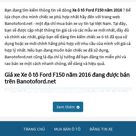
Bạn đang tìm kiếm thông tin về dòng
Xe ô tô Ford F150 năm 2016
? Để
lựa chọn cho mình chiếc xe phù hợp nhất hãy đến với trang web
Banotoford.net - một địa chỉ mua bán xe uy tín tại Việt Nam. Tại đây,
bạn sẽ được cập nhật thông tin giá cả và các mẫu xe mới nhất, đầy đủ
và chính xác nhất, giúp bạn dễ dàng tìm kiếm chiếc xe ô tô đã qua sử
dụng hoặc xe mới chính hãng phù hợp với nhu cầu của mình với giá cả
hợp lý nhất. Nếu bạn đang muốn bán chiếc xe đã sử dụng,
Banotoford.net cũng là địa chỉ lý tưởng để bạn đăng tin miễn phí và
rao bán xe một cách nhanh chóng, dễ dàng và hiệu quả.
Giá xe Xe ô tô Ford F150 năm 2016 đang được bán
trên Banotoford.net
Giá xe
thấp nhất là 2 Tỷ
Ford F150 Limited năm 2016
50 Triệu
Xem thêm
Các dòng
Xe ô tô Ford F150 năm 2016
đang trở thành một lựa chọn
phổ biến cho những người đang tìm kiếm chiếc xe đáng tin cậy. Và để
đáp ứng nhu cầu đó, các dòng
Xe ô tô Ford F150 năm 2016
đang trở
TRANG CHỦ
MUA BÁN Ô TÔ
ĐĂNG TIN XE
thành sự lựa chọn phổ biến. Các dòng
Xe ô tô Ford F150 năm 2016
này