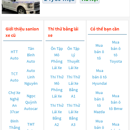
Giới thiệu sanlon
Thi thử bằng lái
Có thể bạn cần
xe cũ
xe
Mua
Mua
Tân
Ôn Tập
Ôn Tập
bán ô
HTT
bán ô
Bình
Mô
Lý
tô
Auto
tô
Auto
Phỏng
Thuyết
Toyota
Lái Xe
Lái Xe
Auto
Mua
TCT
Linh
Thi Thử
Thi Thử
bán ô tô
Auto
Nguyên
Mô
Lái Xe
Hyundai
Phỏng
Bằng
Chợ Xe
Mua
Ngọc
Mua
Lái Xe
A1
Nghệ
bán ô
Quỳnh
bán ô
An
Thi Thử
Thi Thử
tô
Autocar
tô
Bmw
37car
Lái Xe
Lái Xe
Mazda
Bằng
Bằng
Đinh
Mua
TMT
Mua
A2
A3
Thắng
bán ô