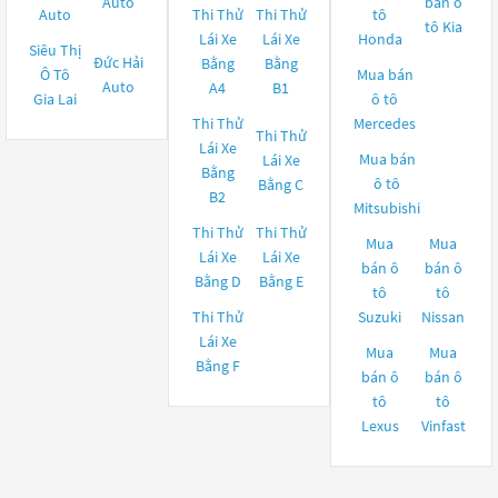
Auto
bán ô
Auto
Thi Thử
Thi Thử
tô
tô
Kia
Lái Xe
Lái Xe
Honda
Siêu Thị
Đức Hải
Bằng
Bằng
Ô Tô
Mua bán
Auto
A4
B1
Gia Lai
ô tô
Thi Thử
Mercedes
Thi Thử
Lái Xe
Mua bán
Lái Xe
Bằng
ô tô
Bằng C
B2
Mitsubishi
Thi Thử
Thi Thử
Mua
Mua
Lái Xe
Lái Xe
bán ô
bán ô
Bằng D
Bằng E
tô
tô
Thi Thử
Suzuki
Nissan
Lái Xe
Mua
Mua
Bằng F
bán ô
bán ô
tô
tô
Lexus
Vinfast