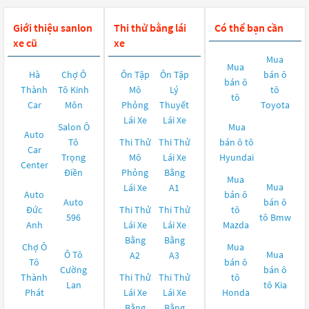
Giới thiệu sanlon
Thi thử bằng lái
Có thể bạn cần
xe cũ
xe
Mua
Mua
Hà
Chợ Ô
Ôn Tập
Ôn Tập
bán ô
bán ô
Thành
Tô Kinh
Mô
Lý
tô
tô
Car
Môn
Phỏng
Thuyết
Toyota
Lái Xe
Lái Xe
Salon Ô
Mua
Auto
Tô
Thi Thử
Thi Thử
bán ô tô
Car
Trọng
Mô
Lái Xe
Hyundai
Center
Điền
Phỏng
Bằng
Mua
Mua
Lái Xe
A1
Auto
bán ô
Auto
bán ô
Đức
Thi Thử
Thi Thử
tô
596
tô
Bmw
Anh
Lái Xe
Lái Xe
Mazda
Bằng
Bằng
Chợ Ô
Mua
Ô Tô
Mua
A2
A3
Tô
bán ô
Cường
bán ô
Thành
Thi Thử
Thi Thử
tô
Lan
tô
Kia
Phát
Lái Xe
Lái Xe
Honda
Bằng
Bằng