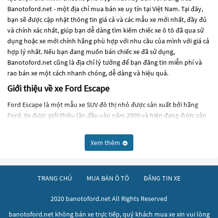
Banotoford.net - một địa chỉ mua bán xe uy tín tại Việt Nam. Tại đây,
bạn sẽ được cập nhật thông tin giá cả và các mẫu xe mới nhất, đầy đủ
và chính xác nhất, giúp bạn dễ dàng tìm kiếm chiếc xe ô tô đã qua sử
dụng hoặc xe mới chính hãng phù hợp với nhu cầu của mình với giá cả
hợp lý nhất. Nếu bạn đang muốn bán chiếc xe đã sử dụng,
Banotoford.net cũng là địa chỉ lý tưởng để bạn đăng tin miễn phí và
rao bán xe một cách nhanh chóng, dễ dàng và hiệu quả.
Giới thiệu về xe Ford Escape
Ford Escape là một mẫu xe SUV đô thị nhỏ được sản xuất bởi hãng
Ford. Xe được giới thiệu lần đầu vào năm 2000 và hiện đang được sản
xuất tại các nhà máy của Ford trên toàn thế giới. Ford Escape là một
trong những mẫu xe SUV đô thị phổ biến nhất trên thị trường, cạnh
Xem thêm
tranh với các đối thủ như Honda CR-V và Toyota RAV4.
Ford Escape có thiết kế thể thao và hiện đại, với ngoại thất được thiết
kế gọn gàng và cảm giác thể thao. Nội thất của xe được trang bị các
TRANG CHỦ
MUA BÁN Ô TÔ
ĐĂNG TIN XE
tính năng tiện nghi như hệ thống thông tin giải trí với màn hình cảm
ứng, hệ thống âm thanh cao cấp, hệ thống giải trí cho các hàng ghế
2020 banotoford.net All Rights Reserved
phía sau và các tính năng an toàn như hệ thống phanh ABS, hệ thống
banotoford.net không bán xe trực tiếp, quý khách mua xe xin vui lòng
kiểm soát hành trình,...