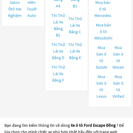
Salon
Hiền
Mua bán
A4
B1
Ôtô Hai
Tuyết
ô tô
Nghiệm
Auto
Thi Thử
Mercedes
Thi Thử
Lái Xe
Mua bán
Lái Xe
Bằng
ô tô
Bằng C
B2
Mitsubishi
Thi Thử
Thi Thử
Mua
Mua
Lái Xe
Lái Xe
bán ô
bán ô
Bằng D
Bằng E
tô
tô
Thi Thử
Suzuki
Nissan
Lái Xe
Mua
Mua
Bằng F
bán ô
bán ô
tô
tô
Lexus
Vinfast
Bạn đang tìm kiếm thông tin về dòng
Xe ô tô Ford Escape Đồng
? Để
lựa chọn cho mình chiếc xe phù hợp nhất hãy đến với trang web