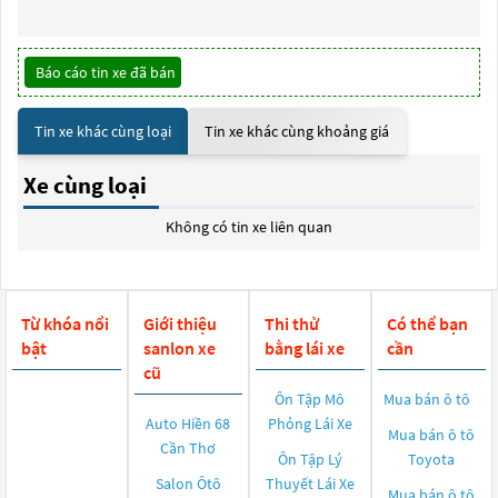
Báo cáo tin xe đã bán
Tin xe khác cùng loại
Tin xe khác cùng khoảng giá
Xe cùng loại
Không có tin xe liên quan
Từ khóa nổi
Giới thiệu
Thi thử
Có thể bạn
bật
sanlon xe
bằng lái xe
cần
cũ
Ôn Tập Mô
Mua bán ô tô
Auto Hiền 68
Phỏng Lái Xe
Mua bán ô tô
Cần Thơ
Ôn Tập Lý
Toyota
Salon Ôtô
Thuyết Lái Xe
Mua bán ô tô