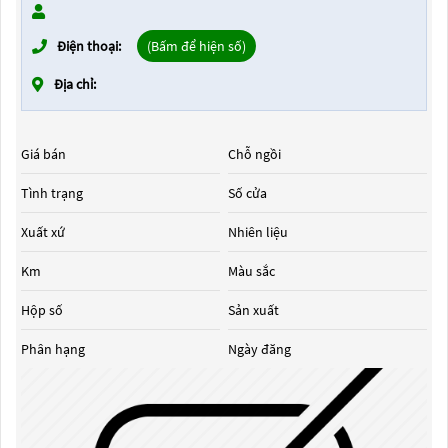
Điện thoại:
(Bấm để hiện số)
Địa chỉ:
Giá bán
Chỗ ngồi
Tình trạng
Số cửa
Xuất xứ
Nhiên liệu
Km
Màu sắc
Hộp số
Sản xuất
Phân hạng
Ngày đăng