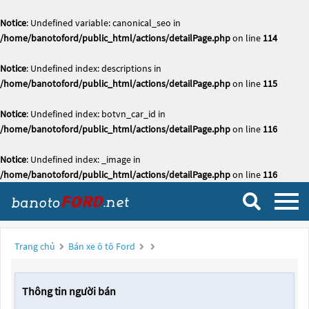
Notice
: Undefined variable: canonical_seo in
/home/banotoford/public_html/actions/detailPage.php
on line
114
Notice
: Undefined index: descriptions in
/home/banotoford/public_html/actions/detailPage.php
on line
115
Notice
: Undefined index: botvn_car_id in
/home/banotoford/public_html/actions/detailPage.php
on line
116
Notice
: Undefined index: _image in
/home/banotoford/public_html/actions/detailPage.php
on line
116
Trang chủ
Bán xe ô tô Ford
Thông tin người bán