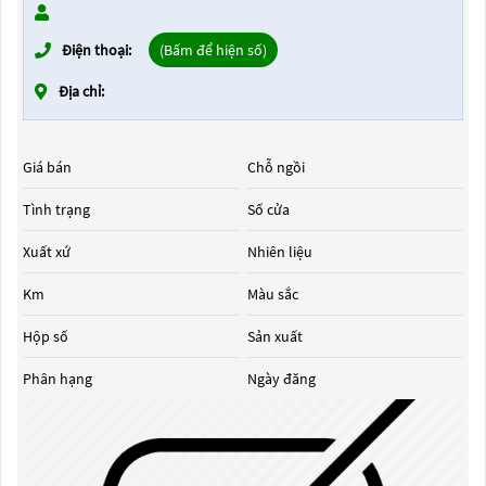
Điện thoại:
(Bấm để hiện số)
Địa chỉ:
Giá bán
Chỗ ngồi
Tình trạng
Số cửa
Xuất xứ
Nhiên liệu
Km
Màu sắc
Hộp số
Sản xuất
Phân hạng
Ngày đăng