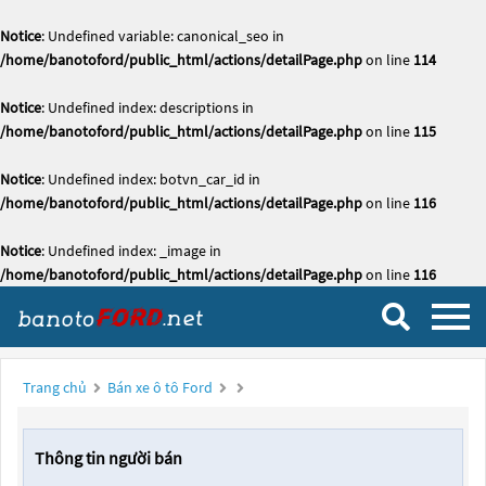
Notice
: Undefined variable: canonical_seo in
/home/banotoford/public_html/actions/detailPage.php
on line
114
Notice
: Undefined index: descriptions in
/home/banotoford/public_html/actions/detailPage.php
on line
115
Notice
: Undefined index: botvn_car_id in
/home/banotoford/public_html/actions/detailPage.php
on line
116
Notice
: Undefined index: _image in
/home/banotoford/public_html/actions/detailPage.php
on line
116
Trang chủ
Bán xe ô tô Ford
Thông tin người bán