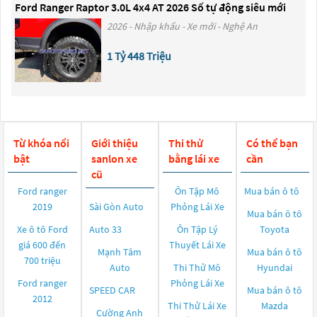
Ford Ranger Raptor 3.0L 4x4 AT 2026 Số tự động siêu mới
2026 - Nhập khẩu - Xe mới - Nghệ An
1 Tỷ 448 Triệu
Từ khóa nổi
Giới thiệu
Thi thử
Có thể bạn
bật
sanlon xe
bằng lái xe
cần
cũ
Ford ranger
Ôn Tập Mô
Mua bán ô tô
2019
Sài Gòn Auto
Phỏng Lái Xe
Mua bán ô tô
Xe ô tô Ford
Auto 33
Ôn Tập Lý
Toyota
giá 600 đến
Thuyết Lái Xe
Mạnh Tâm
Mua bán ô tô
700 triệu
Auto
Thi Thử Mô
Hyundai
Ford ranger
Phỏng Lái Xe
SPEED CAR
Mua bán ô tô
2012
Thi Thử Lái Xe
Mazda
Cường Anh