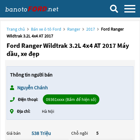
Trang chủ
Bán xe ô tô Ford
Ranger
2017
Ford Ranger
Wildtrak 3.2L 4x4 AT 2017
Ford Ranger Wildtrak 3.2L 4x4 AT 2017 Máy
dầu, xe đẹp
Thông tin người bán
Nguyễn Chánh
Điện thoại:
09361xxxx (Bấm để hiện số)
Địa chỉ:
Hà Nội
538 Triệu
Giá bán
Chỗ ngồi
5