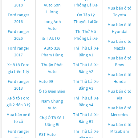
2018
Auto Sơn
Phỏng Lái Xe
Mua bán ô tô
Lương
Ford ranger
Ôn Tập Lý
Toyota
2016
Long Anh
Thuyết Lái Xe
Mua bán ô tô
Auto
Ford ranger
Thi Thử Mô
Hyundai
2026
T & T AUTO
Phỏng Lái Xe
Mua bán ô tô
Ford ranger
Auto 318
Thi Thử Lái Xe
Mazda
2017
Phạm Hùng
Bằng A1
Mua bán ô tô
Xe ô tô Ford
Thuận Phát
Thi Thử Lái Xe
Bmw
giá trên 1 tỷ
Auto
Bằng A2
Mua bán ô tô
Ford ranger
Auto 99
Thi Thử Lái Xe
Honda
2013
Bằng A3
Ô Tô Điện Biên
Mua bán ô tô
Xe ô tô Ford
Thi Thử Lái Xe
Kia
Nam Chung
giá 2 đến 3 tỷ
Bằng A4
Auto
Mua bán ô tô
Mua bán xe ô
Thi Thử Lái Xe
Mercedes
Chợ Ô Tô Số 1
tô cũ
Bằng B1
Uông Bí
Mua bán ô tô
Ford ranger
Thi Thử Lái Xe
Mitsubishi
K3T Auto