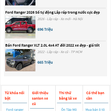
Ford Ranger 2026 Số tự động Lắp ráp trong nước cực đẹp
2026 - Lắp ráp - Xe mới - Hà Nội
696 Triệu
Bán Ford Ranger XLT 2.0L 4x4 AT đời 2022 xe đẹp - giá tốt
2022 - Lắp ráp - Xe cũ - TP HCM
665 Triệu
Từ khóa nổi
Giới thiệu
Thi thử
Có thể bạn
bật
sanlon xe
bằng lái xe
cần
cũ
Ford ranger
Ôn Tập Mô
Mua bán ô tô