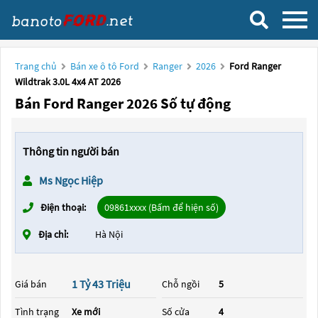
Trang chủ
Bán xe ô tô Ford
Ranger
2026
Ford Ranger
Wildtrak 3.0L 4x4 AT 2026
Bán Ford Ranger 2026 Số tự động
Thông tin người bán
Ms Ngọc Hiệp
Điện thoại:
09861xxxx (Bấm để hiện số)
Địa chỉ:
Hà Nội
1 Tỷ 43 Triệu
Giá bán
Chỗ ngồi
5
Tình trạng
Xe mới
Số cửa
4