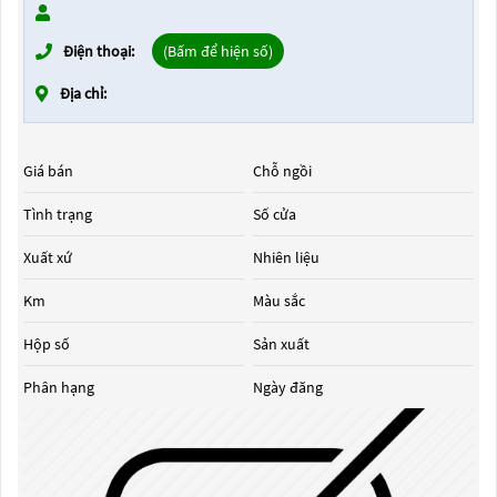
Điện thoại:
(Bấm để hiện số)
Địa chỉ:
Giá bán
Chỗ ngồi
Tình trạng
Số cửa
Xuất xứ
Nhiên liệu
Km
Màu sắc
Hộp số
Sản xuất
Phân hạng
Ngày đăng