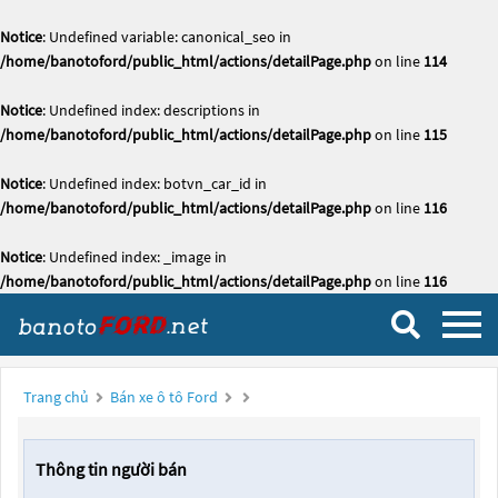
Notice
: Undefined variable: canonical_seo in
/home/banotoford/public_html/actions/detailPage.php
on line
114
Notice
: Undefined index: descriptions in
/home/banotoford/public_html/actions/detailPage.php
on line
115
Notice
: Undefined index: botvn_car_id in
/home/banotoford/public_html/actions/detailPage.php
on line
116
Notice
: Undefined index: _image in
/home/banotoford/public_html/actions/detailPage.php
on line
116
Trang chủ
Bán xe ô tô Ford
Thông tin người bán