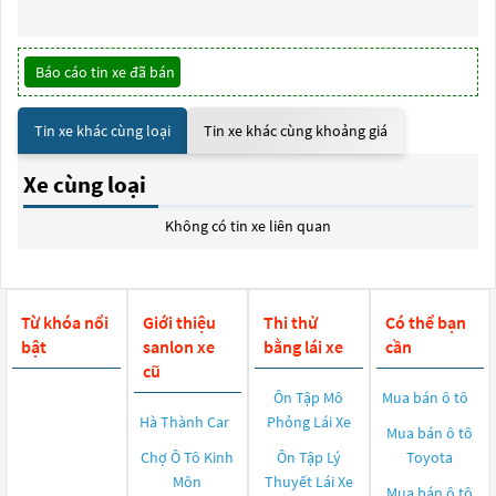
Báo cáo tin xe đã bán
Tin xe khác cùng loại
Tin xe khác cùng khoảng giá
Xe cùng loại
Không có tin xe liên quan
Từ khóa nổi
Giới thiệu
Thi thử
Có thể bạn
bật
sanlon xe
bằng lái xe
cần
cũ
Ôn Tập Mô
Mua bán ô tô
Hà Thành Car
Phỏng Lái Xe
Mua bán ô tô
Chợ Ô Tô Kinh
Ôn Tập Lý
Toyota
Môn
Thuyết Lái Xe
Mua bán ô tô