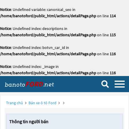
Notice
: Undefined variable: canonical_seo in
/home/banotoford/public_html/actions/detailPage.php
on line
114
Notice
: Undefined index: descriptions in
/home/banotoford/public_html/actions/detailPage.php
on line
115
Notice
: Undefined index: botvn_car_id in
/home/banotoford/public_html/actions/detailPage.php
on line
116
Notice
: Undefined index: _image in
/home/banotoford/public_html/actions/detailPage.php
on line
116
Trang chủ
Bán xe ô tô Ford
Thông tin người bán