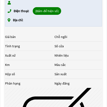
Điện thoại:
(Bấm để hiện số)
Địa chỉ:
Giá bán
Chỗ ngồi
Tình trạng
Số cửa
Xuất xứ
Nhiên liệu
Km
Màu sắc
Hộp số
Sản xuất
Phân hạng
Ngày đăng