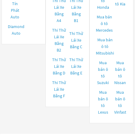
Thi Thử
Thi Thử
tô
Tín
tô
Kia
Lái Xe
Lái Xe
Honda
Phát
Bằng
Bằng
Auto
Mua bán
A4
B1
ô tô
Diamond
Thi Thử
Mercedes
Auto
Thi Thử
Lái Xe
Mua bán
Lái Xe
Bằng
ô tô
Bằng C
B2
Mitsubishi
Thi Thử
Thi Thử
Mua
Mua
Lái Xe
Lái Xe
bán ô
bán ô
Bằng D
Bằng E
tô
tô
Thi Thử
Suzuki
Nissan
Lái Xe
Mua
Mua
Bằng F
bán ô
bán ô
tô
tô
Lexus
Vinfast