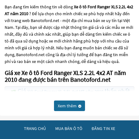
Bạn đang tìm kiếm thông tin về dòng
Xe ô tô Ford Ranger XLS 2.2L 4x2
AT năm 2010
? Để lựa chọn cho mình chiếc xe phù hợp nhất hãy đến
với trang web Banotoford.net - một địa chỉ mua bán xe uy tín tại Việt
Nam. Tại đây, bạn sẽ được cập nhật thông tin giá cả và các mẫu xe mới
nhất, đầy đủ và chính xác nhất, giúp bạn dễ dàng tìm kiếm chiếc xe ô
tô đã qua sử dụng hoặc xe mới chính hãng phù hợp với nhu cầu của
mình với giá cả hợp lý nhất. Nếu bạn đang muốn bán chiếc xe đã sử
dụng, Banotoford.net cũng là địa chỉ lý tưởng để bạn đăng tin miễn
phí và rao bán xe một cách nhanh chóng, dễ dàng và hiệu quả.
Giá xe Xe ô tô Ford Ranger XLS 2.2L 4x2 AT năm
2010 đang được bán trên Banotoford.net
Giá xe
thấp nhất
Ford Ranger XL 2.5L 4x4 MT năm 2010
là 195 Triệu
Xem thêm
Giá xe
thấp nhất
Ford Ranger XL 2.5L 4x2 MT năm 2010
là 155 Triệu
TRANG CHỦ
MUA BÁN Ô TÔ
ĐĂNG TIN XE
Các dòng
Xe ô tô Ford Ranger XLS 2.2L 4x2 AT năm 2010
đang trở
thành một lựa chọn phổ biến cho những người đang tìm kiếm chiếc xe