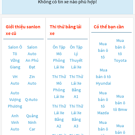
Không có tin xe nào phù hợp!
Giới thiệu sanlon
Thi thử bằng lái
Có thể bạn cần
xe cũ
xe
Mua
Mua
Salon Ô
Salon
Ôn Tập
Ôn Tập
bán ô
bán ô
Tô
Auto
Mô
Lý
tô
tô
Vững
An Phú
Phỏng
Thuyết
Toyota
Giang
Đạt
Lái Xe
Lái Xe
Mua
VH
Zin
Thi Thử
Thi Thử
bán ô tô
Auto
Auto
Mô
Lái Xe
Hyundai
Phỏng
Bằng
Auto
Mua
Mua
Lái Xe
A1
Vượng
Q-Auto
bán ô
bán ô
Phương
Thi Thử
Thi Thử
tô
tô
Bmw
Lái Xe
Lái Xe
Mazda
Anh
Quảng
Bằng
Bằng
Vinh
Ninh
Mua
Mua
A2
A3
Auto
Car
bán ô
bán ô