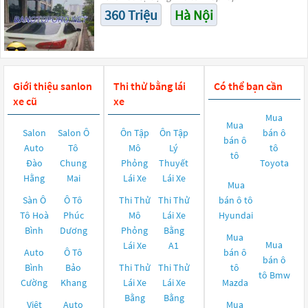
360 Triệu
Hà Nội
Giới thiệu sanlon
Thi thử bằng lái
Có thể bạn cần
xe cũ
xe
Mua
Mua
Salon
Salon Ô
Ôn Tập
Ôn Tập
bán ô
bán ô
Auto
Tô
Mô
Lý
tô
tô
Đào
Chung
Phỏng
Thuyết
Toyota
Hằng
Mai
Lái Xe
Lái Xe
Mua
Sàn Ô
Ô Tô
Thi Thử
Thi Thử
bán ô tô
Tô Hoà
Phúc
Mô
Lái Xe
Hyundai
Bình
Dương
Phỏng
Bằng
Mua
Mua
Lái Xe
A1
Auto
Ô Tô
bán ô
bán ô
Bình
Bảo
Thi Thử
Thi Thử
tô
tô
Bmw
Cường
Khang
Lái Xe
Lái Xe
Mazda
Bằng
Bằng
Việt
Auto
Mua