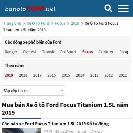
Trang Chủ
Xe Ô Tô Ford
Focus
2019
Xe Ô Tô Ford Focus
Titanium 1.5L Năm 2019
Các dòng xe phổ biến của Ford
Ranger
Everest
Transit
EcoSport
Focus
Explorer
Escape
Theo năm:
2019
2018
2017
2016
2015
2014
2013
2012
2011
Mua bán Xe ô tô Ford Focus Titanium 1.5L năm
2019
Cần bán xe Ford Focus Titanium 1.5L 2019 Số tự động
2019 - Số tự động - Xe cũ - Lắp ráp