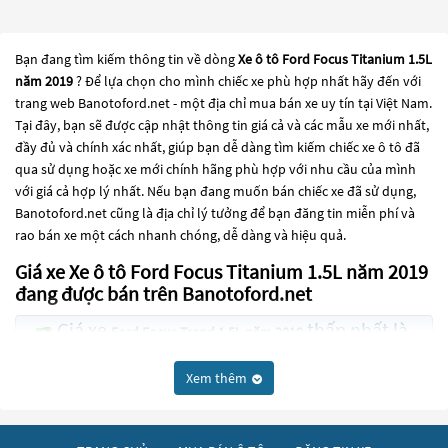
Bạn đang tìm kiếm thông tin về dòng
Xe ô tô Ford Focus Titanium 1.5L
năm 2019
? Để lựa chọn cho mình chiếc xe phù hợp nhất hãy đến với
trang web Banotoford.net - một địa chỉ mua bán xe uy tín tại Việt Nam.
Tại đây, bạn sẽ được cập nhật thông tin giá cả và các mẫu xe mới nhất,
đầy đủ và chính xác nhất, giúp bạn dễ dàng tìm kiếm chiếc xe ô tô đã
qua sử dụng hoặc xe mới chính hãng phù hợp với nhu cầu của mình
với giá cả hợp lý nhất. Nếu bạn đang muốn bán chiếc xe đã sử dụng,
Banotoford.net cũng là địa chỉ lý tưởng để bạn đăng tin miễn phí và
rao bán xe một cách nhanh chóng, dễ dàng và hiệu quả.
Giá xe Xe ô tô Ford Focus Titanium 1.5L năm 2019
đang được bán trên Banotoford.net
Giá xe
thấp nhất là
Ford Focus Trend 1.5L năm 2019
355 Triệu
Xem thêm
Giá xe
thấp nhất là
Ford Focus Sport 1.5L năm 2019
400 Triệu