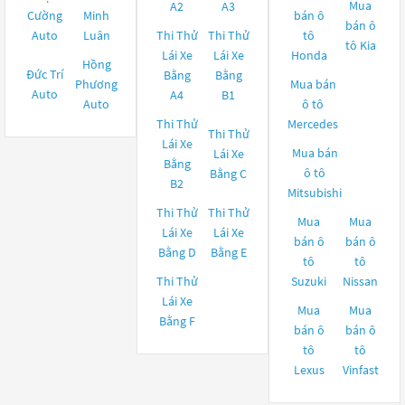
Mua
A2
A3
Cường
Minh
bán ô
bán ô
Auto
Luân
Thi Thử
Thi Thử
tô
tô
Kia
Lái Xe
Lái Xe
Honda
Hồng
Đức Trí
Bằng
Bằng
Phương
Mua bán
Auto
A4
B1
Auto
ô tô
Thi Thử
Mercedes
Thi Thử
Lái Xe
Mua bán
Lái Xe
Bằng
ô tô
Bằng C
B2
Mitsubishi
Thi Thử
Thi Thử
Mua
Mua
Lái Xe
Lái Xe
bán ô
bán ô
Bằng D
Bằng E
tô
tô
Thi Thử
Suzuki
Nissan
Lái Xe
Mua
Mua
Bằng F
bán ô
bán ô
tô
tô
Lexus
Vinfast