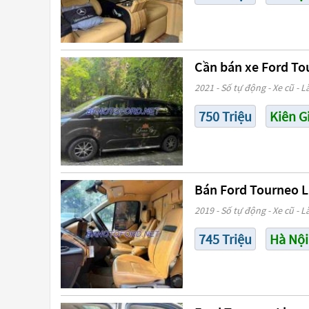
Cần bán xe Ford To
2021 - Số tự động - Xe cũ - L
750 Triệu
Kiên G
Bán Ford Tourneo Li
2019 - Số tự động - Xe cũ - L
745 Triệu
Hà Nội