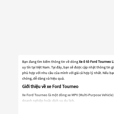
Bạn đang tìm kiếm thông tin về dòng
Xe ô tô Ford Tourneo L
uy tín tại Việt Nam. Tại đây, bạn sẽ được cập nhật thông tin
phù hợp với nhu cầu của mình với giá cả hợp lý nhất. Nếu bạ
chóng, dễ dàng và hiệu quả.
Giới thiệu về xe Ford Tourneo
Xe Ford Tourneo là một dòng xe MPV (Multi-Purpose Vehicle)
doanh nghiệp hoặc dịch vụ du lịch.
Xe Ford Tourneo có thiết kế mạnh mẽ và hiện đại, được trang