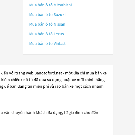
Mua bán ô tô
Mitsubishi
Mua bán ô tô
Suzuki
Mua bán ô tô
Nissan
Mua bán ô tô
Lexus
Mua bán ô tô
Vinfast
 đến với trang web Banotoford.net - một địa chỉ mua bán xe
ìm kiếm chiếc xe ô tô đã qua sử dụng hoặc xe mới chính hãng
ởng để bạn đăng tin miễn phí và rao bán xe một cách nhanh
ầu vận chuyển hành khách đa dạng, từ gia đình cho đến
ng giải trí SYNC 3 và các cổng kết nối USB để tăng cường sự