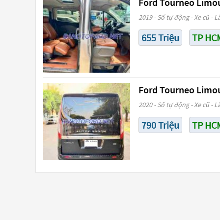
Ford Tourneo Limous
2019 - Số tự động - Xe cũ - L
655 Triệu
TP HC
Ford Tourneo Limous
2020 - Số tự động - Xe cũ - L
790 Triệu
TP HC