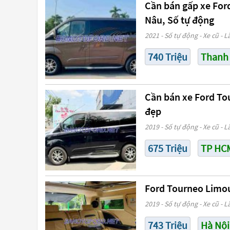
Cần bán gấp xe For
Nâu, Số tự động
2021 - Số tự động - Xe cũ - L
740 Triệu
Thanh
Cần bán xe Ford To
đẹp
2019 - Số tự động - Xe cũ - L
675 Triệu
TP HC
Ford Tourneo Limou
2019 - Số tự động - Xe cũ - L
743 Triệu
Hà Nội