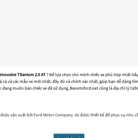
imousine Titanium 2.0 AT
? Để lựa chọn cho mình chiếc xe phù hợp nhất hãy
 giá cả và các mẫu xe mới nhất, đầy đủ và chính xác nhất, giúp bạn dễ dàng t
n đang muốn bán chiếc xe đã sử dụng, Banotoford.net cũng là địa chỉ lý tư
 được sản xuất bởi Ford Motor Company. Xe được thiết kế để phục vụ nhu c
 bị các tính năng tiện nghi như hệ thống âm thanh, màn hình cảm ứng, hệ thố