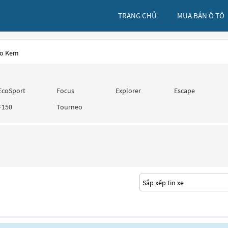
TRANG CHỦ
MUA BÁN Ô TÔ
po Kem
EcoSport
Focus
Explorer
Escape
F150
Tourneo