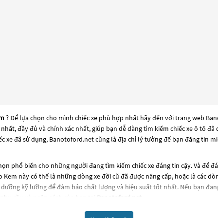
em
? Để lựa chọn cho mình chiếc xe phù hợp nhất hãy đến với trang web Banot
i nhất, đầy đủ và chính xác nhất, giúp bạn dễ dàng tìm kiếm chiếc xe ô tô 
c xe đã sử dụng, Banotoford.net cũng là địa chỉ lý tưởng để bạn đăng tin m
ọn phổ biến cho những người đang tìm kiếm chiếc xe đáng tin cậy. Và để đ
po Kem
này có thể là những dòng xe đời cũ đã được nâng cấp, hoặc là các dòng
 dưỡng kỹ lưỡng để đảm bảo chất lượng và hiệu suất tốt nhất. Nếu bạn đan
nhu cầu và ngân sách của bạn tại
Banotoford.net
.