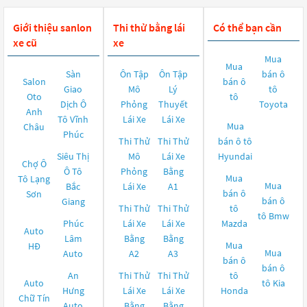
Giới thiệu sanlon
Thi thử bằng lái
Có thể bạn cần
xe cũ
xe
Mua
Mua
Sàn
Ôn Tập
Ôn Tập
bán ô
Salon
bán ô
Giao
Mô
Lý
tô
Oto
tô
Dịch Ô
Phỏng
Thuyết
Toyota
Anh
Tô Vĩnh
Lái Xe
Lái Xe
Mua
Châu
Phúc
Thi Thử
Thi Thử
bán ô tô
Siêu Thị
Mô
Lái Xe
Hyundai
Chợ Ô
Ô Tô
Phỏng
Bằng
Mua
Tô Lạng
Mua
Bắc
Lái Xe
A1
bán ô
Sơn
bán ô
Giang
Thi Thử
Thi Thử
tô
tô
Bmw
Phúc
Lái Xe
Lái Xe
Mazda
Auto
Lâm
Bằng
Bằng
Mua
HĐ
Mua
Auto
A2
A3
bán ô
bán ô
An
Thi Thử
Thi Thử
tô
Auto
tô
Kia
Hưng
Lái Xe
Lái Xe
Honda
Chữ Tín
Auto
Bằng
Bằng