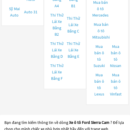
Mua bán
A4
B1
Sỹ Mai
ô tô
Auto 31
Auto
Thi Thử
Mercedes
Thi Thử
Lái Xe
Mua bán
Lái Xe
Bằng
ô tô
Bằng C
B2
Mitsubishi
Thi Thử
Thi Thử
Mua
Mua
Lái Xe
Lái Xe
bán ô
bán ô
Bằng D
Bằng E
tô
tô
Thi Thử
Suzuki
Nissan
Lái Xe
Mua
Mua
Bằng F
bán ô
bán ô
tô
tô
Lexus
Vinfast
Bạn đang tìm kiếm thông tin về dòng
Xe ô tô Ford Sierra Cam
? Để lựa
chọn cho mình chiếc xe phù hợp nhất hãy đến với trang web