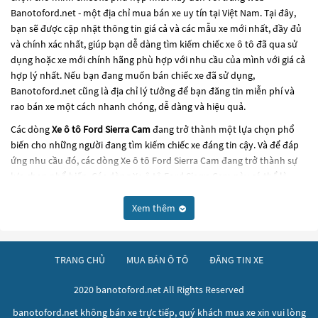
Banotoford.net - một địa chỉ mua bán xe uy tín tại Việt Nam. Tại đây,
bạn sẽ được cập nhật thông tin giá cả và các mẫu xe mới nhất, đầy đủ
và chính xác nhất, giúp bạn dễ dàng tìm kiếm chiếc xe ô tô đã qua sử
dụng hoặc xe mới chính hãng phù hợp với nhu cầu của mình với giá cả
hợp lý nhất. Nếu bạn đang muốn bán chiếc xe đã sử dụng,
Banotoford.net cũng là địa chỉ lý tưởng để bạn đăng tin miễn phí và
rao bán xe một cách nhanh chóng, dễ dàng và hiệu quả.
Các dòng
Xe ô tô Ford Sierra Cam
đang trở thành một lựa chọn phổ
biến cho những người đang tìm kiếm chiếc xe đáng tin cậy. Và để đáp
ứng nhu cầu đó, các dòng
Xe ô tô Ford Sierra Cam
đang trở thành sự
lựa chọn phổ biến. Các dòng
Xe ô tô Ford Sierra Cam
này có thể là
những dòng xe đời cũ đã được nâng cấp, hoặc là các dòng xe mới với
thiết kế hiện đại và công nghệ tiên tiến. Các dòng
Xe ô tô Ford Sierra
Xem thêm
Cam
này đều được kiểm tra và bảo dưỡng kỹ lưỡng để đảm bảo chất
lượng và hiệu suất tốt nhất. Nếu bạn đang tìm kiếm một chiếc xe, hãy
khám phá các dòng
Xe ô tô Ford Sierra Cam
này và chọn cho mình
TRANG CHỦ
MUA BÁN Ô TÔ
ĐĂNG TIN XE
một chiếc xe phù hợp với nhu cầu và ngân sách của bạn tại
Banotoford.net
.
2020 banotoford.net All Rights Reserved
banotoford.net không bán xe trực tiếp, quý khách mua xe xin vui lòng