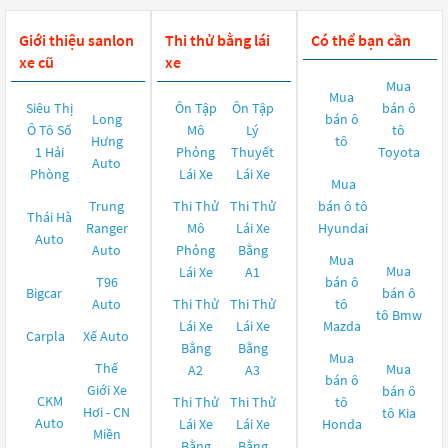
Giới thiệu sanlon
Thi thử bằng lái
Có thể bạn cần
xe cũ
xe
Mua
Mua
Siêu Thị
Ôn Tập
Ôn Tập
bán ô
Long
bán ô
Ô Tô Số
Mô
Lý
tô
Hưng
tô
1 Hải
Phỏng
Thuyết
Toyota
Auto
Phòng
Lái Xe
Lái Xe
Mua
Trung
Thi Thử
Thi Thử
bán ô tô
Thái Hà
Ranger
Mô
Lái Xe
Hyundai
Auto
Auto
Phỏng
Bằng
Mua
Mua
Lái Xe
A1
T96
bán ô
Bigcar
bán ô
Auto
Thi Thử
Thi Thử
tô
tô
Bmw
Lái Xe
Lái Xe
Mazda
Carpla
Xế Auto
Bằng
Bằng
Mua
Thế
Mua
A2
A3
bán ô
Giới Xe
bán ô
CKM
Thi Thử
Thi Thử
tô
Hơi - CN
tô
Kia
Auto
Lái Xe
Lái Xe
Honda
Miền
Bằng
Bằng