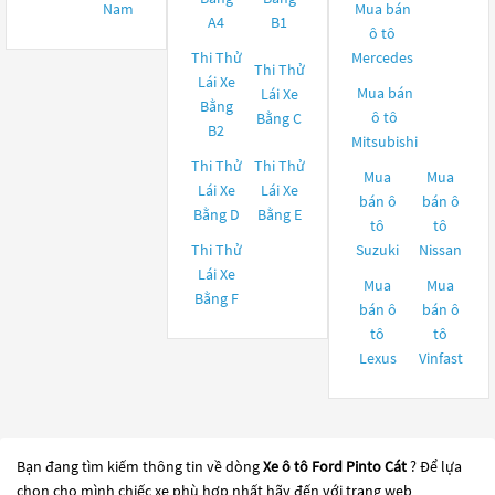
Nam
Mua bán
A4
B1
ô tô
Thi Thử
Mercedes
Thi Thử
Lái Xe
Mua bán
Lái Xe
Bằng
ô tô
Bằng C
B2
Mitsubishi
Thi Thử
Thi Thử
Mua
Mua
Lái Xe
Lái Xe
bán ô
bán ô
Bằng D
Bằng E
tô
tô
Thi Thử
Suzuki
Nissan
Lái Xe
Mua
Mua
Bằng F
bán ô
bán ô
tô
tô
Lexus
Vinfast
Bạn đang tìm kiếm thông tin về dòng
Xe ô tô Ford Pinto Cát
? Để lựa
chọn cho mình chiếc xe phù hợp nhất hãy đến với trang web