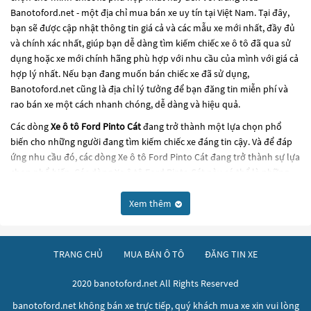
Banotoford.net - một địa chỉ mua bán xe uy tín tại Việt Nam. Tại đây,
bạn sẽ được cập nhật thông tin giá cả và các mẫu xe mới nhất, đầy đủ
và chính xác nhất, giúp bạn dễ dàng tìm kiếm chiếc xe ô tô đã qua sử
dụng hoặc xe mới chính hãng phù hợp với nhu cầu của mình với giá cả
hợp lý nhất. Nếu bạn đang muốn bán chiếc xe đã sử dụng,
Banotoford.net cũng là địa chỉ lý tưởng để bạn đăng tin miễn phí và
rao bán xe một cách nhanh chóng, dễ dàng và hiệu quả.
Các dòng
Xe ô tô Ford Pinto Cát
đang trở thành một lựa chọn phổ
biến cho những người đang tìm kiếm chiếc xe đáng tin cậy. Và để đáp
ứng nhu cầu đó, các dòng
Xe ô tô Ford Pinto Cát
đang trở thành sự lựa
chọn phổ biến. Các dòng
Xe ô tô Ford Pinto Cát
này có thể là những
dòng xe đời cũ đã được nâng cấp, hoặc là các dòng xe mới với thiết kế
hiện đại và công nghệ tiên tiến. Các dòng
Xe ô tô Ford Pinto Cát
này
Xem thêm
đều được kiểm tra và bảo dưỡng kỹ lưỡng để đảm bảo chất lượng và
hiệu suất tốt nhất. Nếu bạn đang tìm kiếm một chiếc xe, hãy khám
phá các dòng
Xe ô tô Ford Pinto Cát
này và chọn cho mình một chiếc
TRANG CHỦ
MUA BÁN Ô TÔ
ĐĂNG TIN XE
xe phù hợp với nhu cầu và ngân sách của bạn tại
Banotoford.net
.
2020 banotoford.net All Rights Reserved
banotoford.net không bán xe trực tiếp, quý khách mua xe xin vui lòng