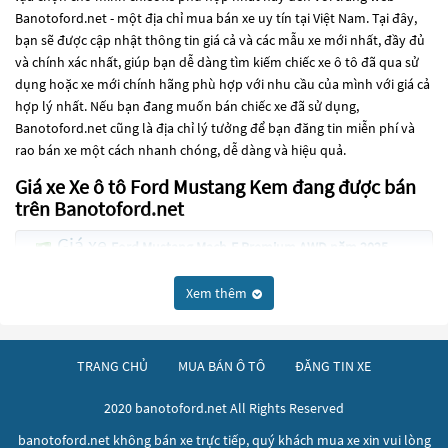
Banotoford.net - một địa chỉ mua bán xe uy tín tại Việt Nam. Tại đây,
bạn sẽ được cập nhật thông tin giá cả và các mẫu xe mới nhất, đầy đủ
và chính xác nhất, giúp bạn dễ dàng tìm kiếm chiếc xe ô tô đã qua sử
dụng hoặc xe mới chính hãng phù hợp với nhu cầu của mình với giá cả
hợp lý nhất. Nếu bạn đang muốn bán chiếc xe đã sử dụng,
Banotoford.net cũng là địa chỉ lý tưởng để bạn đăng tin miễn phí và
rao bán xe một cách nhanh chóng, dễ dàng và hiệu quả.
Giá xe Xe ô tô Ford Mustang Kem đang được bán
trên Banotoford.net
Giá xe
Ford Mustang Mach-E Premium AWD năm 2025
thấp nhất là 1 Tỷ 435 Triệu
Xem thêm
Giá xe
Ford Mustang 2.3 EcoBoost Fastback năm 2019
thấp nhất là 1 Tỷ 698 Triệu
TRANG CHỦ
MUA BÁN Ô TÔ
ĐĂNG TIN XE
Giá xe
thấp
Ford Mustang EcoBoost Fastback năm 2018
nhất là 1 Tỷ 690 Triệu
2020 banotoford.net All Rights Reserved
Giá xe
thấp nhất là
Ford Mustang EcoBoost năm 2014
banotoford.net không bán xe trực tiếp, quý khách mua xe xin vui lòng