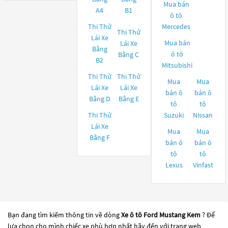
Mua bán
A4
B1
ô tô
Thi Thử
Mercedes
Thi Thử
Lái Xe
Mua bán
Lái Xe
Bằng
ô tô
Bằng C
B2
Mitsubishi
Thi Thử
Thi Thử
Mua
Mua
Lái Xe
Lái Xe
bán ô
bán ô
Bằng D
Bằng E
tô
tô
Thi Thử
Suzuki
Nissan
Lái Xe
Mua
Mua
Bằng F
bán ô
bán ô
tô
tô
Lexus
Vinfast
Bạn đang tìm kiếm thông tin về dòng
Xe ô tô Ford Mustang Kem
? Để
lựa chọn cho mình chiếc xe phù hợp nhất hãy đến với trang web