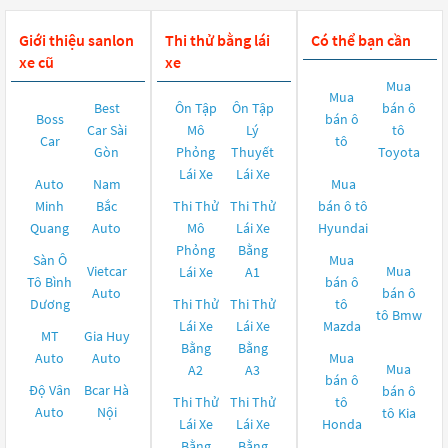
Giới thiệu sanlon
Thi thử bằng lái
Có thể bạn cần
xe cũ
xe
Mua
Mua
Best
Ôn Tập
Ôn Tập
bán ô
Boss
bán ô
Car Sài
Mô
Lý
tô
Car
tô
Gòn
Phỏng
Thuyết
Toyota
Lái Xe
Lái Xe
Auto
Nam
Mua
Minh
Bắc
Thi Thử
Thi Thử
bán ô tô
Quang
Auto
Mô
Lái Xe
Hyundai
Phỏng
Bằng
Sàn Ô
Mua
Vietcar
Mua
Lái Xe
A1
Tô Bình
bán ô
Auto
bán ô
Dương
Thi Thử
Thi Thử
tô
tô
Bmw
Lái Xe
Lái Xe
Mazda
MT
Gia Huy
Bằng
Bằng
Auto
Auto
Mua
Mua
A2
A3
bán ô
Độ Vân
Bcar Hà
bán ô
Thi Thử
Thi Thử
tô
Auto
Nội
tô
Kia
Lái Xe
Lái Xe
Honda
Bằng
Bằng