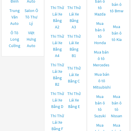
Đình
Auto
bán ô
bán ô
Thi Thử
Thi Thử
tô
Trung
Salon Ô
tô
Bmw
Lái Xe
Lái Xe
Mazda
Văn
Tô Thư
Bằng
Bằng
Auto
Lý
Mua
Mua
A2
A3
bán ô
Ô Tô
Việt
bán ô
Thi Thử
Thi Thử
tô
Long
Hưng
tô
Kia
Lái Xe
Lái Xe
Honda
Cường
Auto
Bằng
Bằng
Mua bán
A4
B1
ô tô
Thi Thử
Mercedes
Thi Thử
Lái Xe
Mua bán
Lái Xe
Bằng
ô tô
Bằng C
B2
Mitsubishi
Thi Thử
Thi Thử
Mua
Mua
Lái Xe
Lái Xe
bán ô
bán ô
Bằng D
Bằng E
tô
tô
Thi Thử
Suzuki
Nissan
Lái Xe
Mua
Mua
Bằng F