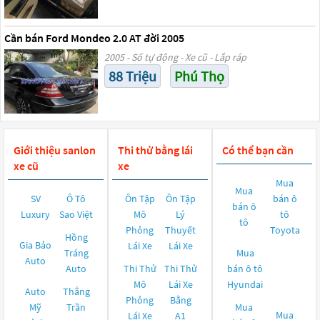
Cần bán Ford Mondeo 2.0 AT đời 2005
2005 - Số tự động - Xe cũ - Lắp ráp
88 Triệu
Phú Thọ
Giới thiệu sanlon
Thi thử bằng lái
Có thể bạn cần
xe cũ
xe
Mua
Mua
SV
Ô Tô
Ôn Tập
Ôn Tập
bán ô
bán ô
Luxury
Sao Việt
Mô
Lý
tô
tô
Phỏng
Thuyết
Toyota
Hồng
Gia Bảo
Lái Xe
Lái Xe
Tráng
Mua
Auto
Auto
Thi Thử
Thi Thử
bán ô tô
Mô
Lái Xe
Hyundai
Auto
Thắng
Phỏng
Bằng
Mỹ
Trần
Mua
Mua
Lái Xe
A1