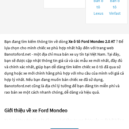
bán ô
bán ô
tô
tô
Lexus
Vinfast
Bạn đang tìm kiếm thông tin về dòng
Xe ô tô Ford Mondeo 2.0 AT
? Để
lựa chọn cho mình chiếc xe phù hợp nhất hãy đến với trang web
Banotoford.net - một địa chỉ mua bán xe uy tín tại Việt Nam. Tại đây,
bạn sẽ được cập nhật thông tin giá cả và các mẫu xe mới nhất, đầy đủ
và chính xác nhất, giúp bạn dễ dàng tìm kiếm chiếc xe ô tô đã qua sử
dụng hoặc xe mới chính hãng phù hợp với nhu cầu của mình với giá cả
hợp lý nhất. Nếu bạn đang muốn bán chiếc xe đã sử dụng,
Banotoford.net cũng là địa chỉ lý tưởng để bạn đăng tin miễn phí và
rao bán xe một cách nhanh chóng, dễ dàng và hiệu quả.
Giới thiệu về xe Ford Mondeo
Xe Ford Mondeo là một dòng xe hơi tầm trung được sản xuất bởi hãng
Ford Motor Company. Xe Mondeo được giới thiệu lần đầu tiên vào