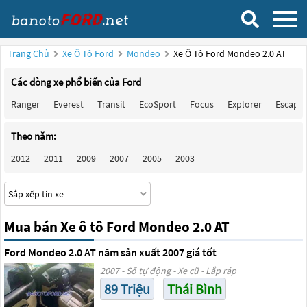
Trang Chủ
Xe Ô Tô Ford
Mondeo
Xe Ô Tô Ford Mondeo 2.0 AT
Các dòng xe phổ biến của Ford
Ranger
Everest
Transit
EcoSport
Focus
Explorer
Escape
Theo năm:
2012
2011
2009
2007
2005
2003
Mua bán Xe ô tô Ford Mondeo 2.0 AT
Ford Mondeo 2.0 AT năm sản xuất 2007 giá tốt
2007 - Số tự động - Xe cũ - Lắp ráp
89 Triệu
Thái Bình