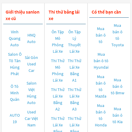
Giới thiệu sanlon
Thi thử bằng lái
Có thể bạn cần
xe cũ
xe
Mua
Mua
Vinh
Ôn Tập
Ôn Tập
bán ô
HNQ
bán ô
Quang
Mô
Lý
tô
Auto
tô
Auto
Phỏng
Thuyết
Toyota
Lái Xe
Lái Xe
Salon Ô
Mua
Sài Gòn
Tô Tân
Thi Thử
Thi Thử
bán ô tô
Used
Hùng
Mô
Lái Xe
Hyundai
Car
Phát
Phỏng
Bằng
Mua
Mua
Lái Xe
A1
Salon
bán ô
Ô Tô
bán ô
Việt
Thi Thử
Thi Thử
tô
Minh
tô
Bmw
Hùng
Lái Xe
Lái Xe
Mazda
Quân
Auto
Bằng
Bằng
Mua
Mua
A2
A3
Used
bán ô
AUTO
bán ô
Car Việt
Thi Thử
Thi Thử
tô
19
tô
Kia
Nam
Lái Xe
Lái Xe
Honda
Bằng
Bằng