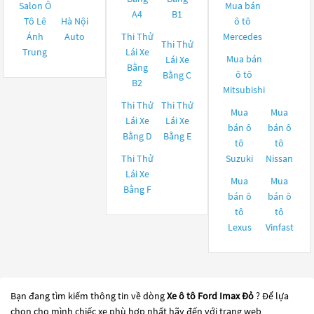
Salon Ô
Mua bán
A4
B1
Tô Lê
Hà Nội
ô tô
Ánh
Auto
Thi Thử
Mercedes
Thi Thử
Trung
Lái Xe
Mua bán
Lái Xe
Bằng
ô tô
Bằng C
B2
Mitsubishi
Thi Thử
Thi Thử
Mua
Mua
Lái Xe
Lái Xe
bán ô
bán ô
Bằng D
Bằng E
tô
tô
Thi Thử
Suzuki
Nissan
Lái Xe
Mua
Mua
Bằng F
bán ô
bán ô
tô
tô
Lexus
Vinfast
Bạn đang tìm kiếm thông tin về dòng
Xe ô tô Ford Imax Đỏ
? Để lựa
chọn cho mình chiếc xe phù hợp nhất hãy đến với trang web