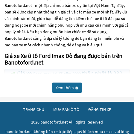
Banotoford.net - một địa chỉ mua bán xe uy tín tại Việt Nam. Tại đây,
bạn sẽ được cập nhật thông tin giá cả và các mẫu xe mới nhất, đầy đủ
và chính xác nhất, giúp bạn dễ dàng tìm kiếm chiếc xe ô tô đã qua sử
dụng hoặc xe mới chính hãng phù hợp với nhu cầu của mình với giá cả
hợp lý nhất. Nếu bạn đang muốn bán chiếc xe đã sử dụng,
Banotoford.net cũng là địa chỉ lý tưởng để bạn đăng tin miễn phí và
rao bán xe một cách nhanh chóng, dễ dàng và hiệu quả.
Giá xe Xe ô tô Ford Imax Đỏ đang được bán trên
Banotoford.net
Giá xe
thấp nhất là 230
Ford Imax 2.0 AT năm 2009
Triệu
Xem thêm
Các dòng
Xe ô tô Ford Imax Đỏ
đang trở thành một lựa chọn phổ biến
cho những người đang tìm kiếm chiếc xe đáng tin cậy. Và để đáp ứng
nhu cầu đó, các dòng
Xe ô tô Ford Imax Đỏ
đang trở thành sự lựa chọn
TRANG CHỦ
MUA BÁN Ô TÔ
ĐĂNG TIN XE
phổ biến. Các dòng
Xe ô tô Ford Imax Đỏ
này có thể là những dòng xe
đời cũ đã được nâng cấp, hoặc là các dòng xe mới với thiết kế hiện đại
2020 banotoford.net All Rights Reserved
và công nghệ tiên tiến. Các dòng
Xe ô tô Ford Imax Đỏ
này đều được
kiểm tra và bảo dưỡng kỹ lưỡng để đảm bảo chất lượng và hiệu suất
banotoford.net không bán xe trực tiếp, quý khách mua xe xin vui lòng