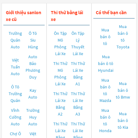
Giới thiệu sanlon
Thi thử bằng lái
Có thể bạn cần
xe cũ
xe
Mua
Mua
Trường
Ô Tô
Ôn Tập
Ôn Tập
bán ô
bán ô
Quân
Siu
Mô
Lý
tô
tô
Auto
Hùng
Phỏng
Thuyết
Toyota
Lái Xe
Lái Xe
Auto
Mua
Việt
Bảo
Thi Thử
Thi Thử
bán ô tô
Tuấn
Phương
Mô
Lái Xe
Hyundai
Auto
Duy
Phỏng
Bằng
Mua
Mua
Lái Xe
A1
Ô Tô
bán ô
Kay
bán ô
Trường
Thi Thử
Thi Thử
tô
Auto
tô
Bmw
Quân
Lái Xe
Lái Xe
Mazda
Bằng
Bằng
Vĩnh
Trường
Mua
Mua
A2
A3
Cường
Huy
bán ô
bán ô
Auto
Auto
Thi Thử
Thi Thử
tô
tô
Kia
Lái Xe
Lái Xe
Honda
Chợ Ô
Việt
Bằng
Bằng