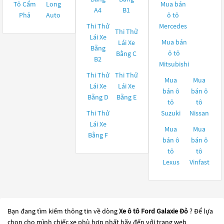
Tô Cẩm
Long
Mua bán
A4
B1
Phả
Auto
ô tô
Thi Thử
Mercedes
Thi Thử
Lái Xe
Mua bán
Lái Xe
Bằng
ô tô
Bằng C
B2
Mitsubishi
Thi Thử
Thi Thử
Mua
Mua
Lái Xe
Lái Xe
bán ô
bán ô
Bằng D
Bằng E
tô
tô
Thi Thử
Suzuki
Nissan
Lái Xe
Mua
Mua
Bằng F
bán ô
bán ô
tô
tô
Lexus
Vinfast
Bạn đang tìm kiếm thông tin về dòng
Xe ô tô Ford Galaxie Đỏ
? Để lựa
chọn cho mình chiếc xe phù hợp nhất hãy đến với trang web