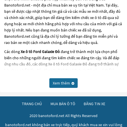
Banotoford.net - một địa chỉ mua bán xe uy tín tại Việt Nam. Tại đây,
bạn sẽ được cập nhật thông tin giá cả và các mẫu xe mới nhất, đầy đủ
và chính xác nhất, giúp bạn dễ dàng tìm kiếm chiếc xe ô tô đã qua sử
dụng hoặc xe mới chính hãng phù hợp với nhu cầu của mình với giá cả
hợp lý nhất. Nếu bạn đang muốn bán chiếc xe đã sử dụng,
Banotoford.net cũng là địa chỉ lý tưởng để bạn đăng tin miễn phí và
rao bán xe một cách nhanh chóng, dễ dàng và hiệu quả.
Các dòng
Xe ô tô Ford Galaxie Đỏ
đang trở thành một lựa chọn phổ
biến cho những người đang tìm kiếm chiếc xe đáng tin cậy. Và để đáp
ứng nhu cầu đó, các dòng
Xe ô tô Ford Galaxie Đỏ
đang trở thành sự
lựa chọn phổ biến. Các dòng
Xe ô tô Ford Galaxie Đỏ
này có thể là
những dòng xe đời cũ đã được nâng cấp, hoặc là các dòng xe mới với
thiết kế hiện đại và công nghệ tiên tiến. Các dòng
Xe ô tô Ford Galaxie
Xem thêm
Đỏ
này đều được kiểm tra và bảo dưỡng kỹ lưỡng để đảm bảo chất
lượng và hiệu suất tốt nhất. Nếu bạn đang tìm kiếm một chiếc xe, hãy
khám phá các dòng
Xe ô tô Ford Galaxie Đỏ
này và chọn cho mình
TRANG CHỦ
MUA BÁN Ô TÔ
ĐĂNG TIN XE
một chiếc xe phù hợp với nhu cầu và ngân sách của bạn tại
Banotoford.net
.
2020 banotoford.net All Rights Reserved
banotoford.net không bán xe trực tiếp, quý khách mua xe xin vui lòng