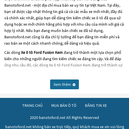
Banotoford.net - một địa chỉ mua bán xe uy tín tại Việt Nam. Tại đây,
bạn sẽ được cập nhật thông tin giá cả và các mẫu xe mới nhất, đầy đủ
và chính xác nhất, giúp bạn dễ dàng tìm kiếm chiếc xe ô tô đã qua sử
dụng hoặc xe mới chính hãng phù hợp với nhu cầu của mình với giá cả
hợp lý nhất. Nếu bạn đang muốn bán chiếc xe đã sử dụng,
Banotoford.net cũng là địa chỉ lý tưởng để bạn đăng tin miễn phí và
rao bán xe một cách nhanh chóng, dễ dàng và hiệu quả.
Các dòng
Xe ô tô Ford Fusion Kem
đang trở thành một lựa chọn phổ
biến cho những người đang tìm kiếm chiếc xe đáng tin cậy. Và để đáp
ứng nhu cầu đó, các dòng
Xe ô tô Ford Fusion Kem
đang trở thành sự
lựa chọn phổ biến. Các dòng
Xe ô tô Ford Fusion Kem
này có thể là
những dòng xe đời cũ đã được nâng cấp, hoặc là các dòng xe mới với
thiết kế hiện đại và công nghệ tiên tiến. Các dòng
Xe ô tô Ford Fusion
Xem thêm
Kem
này đều được kiểm tra và bảo dưỡng kỹ lưỡng để đảm bảo chất
lượng và hiệu suất tốt nhất. Nếu bạn đang tìm kiếm một chiếc xe, hãy
khám phá các dòng
Xe ô tô Ford Fusion Kem
này và chọn cho mình
TRANG CHỦ
MUA BÁN Ô TÔ
ĐĂNG TIN XE
một chiếc xe phù hợp với nhu cầu và ngân sách của bạn tại
Banotoford.net
.
2020 banotoford.net All Rights Reserved
banotoford.net không bán xe trực tiếp, quý khách mua xe xin vui lòng