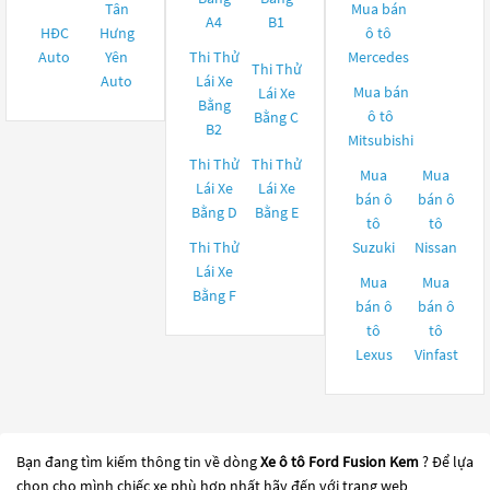
Tân
Mua bán
A4
B1
HĐC
Hưng
ô tô
Auto
Yên
Thi Thử
Mercedes
Thi Thử
Auto
Lái Xe
Mua bán
Lái Xe
Bằng
ô tô
Bằng C
B2
Mitsubishi
Thi Thử
Thi Thử
Mua
Mua
Lái Xe
Lái Xe
bán ô
bán ô
Bằng D
Bằng E
tô
tô
Thi Thử
Suzuki
Nissan
Lái Xe
Mua
Mua
Bằng F
bán ô
bán ô
tô
tô
Lexus
Vinfast
Bạn đang tìm kiếm thông tin về dòng
Xe ô tô Ford Fusion Kem
? Để lựa
chọn cho mình chiếc xe phù hợp nhất hãy đến với trang web