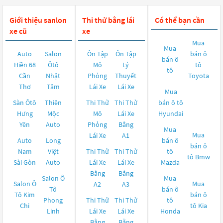
Giới thiệu sanlon
Thi thử bằng lái
Có thể bạn cần
xe cũ
xe
Mua
Mua
Auto
Salon
Ôn Tập
Ôn Tập
bán ô
bán ô
Hiền 68
Ôtô
Mô
Lý
tô
tô
Cần
Nhật
Phỏng
Thuyết
Toyota
Thơ
Tâm
Lái Xe
Lái Xe
Mua
Sàn Ôtô
Thiên
Thi Thử
Thi Thử
bán ô tô
Hưng
Mộc
Mô
Lái Xe
Hyundai
Yên
Auto
Phỏng
Bằng
Mua
Mua
Lái Xe
A1
Auto
Long
bán ô
bán ô
Nam
Việt
Thi Thử
Thi Thử
tô
tô
Bmw
Sài Gòn
Auto
Lái Xe
Lái Xe
Mazda
Bằng
Bằng
Salon Ô
Mua
Salon Ô
Mua
A2
A3
Tô
bán ô
Tô Kim
bán ô
Phong
Thi Thử
Thi Thử
tô
Chi
tô
Kia
Linh
Lái Xe
Lái Xe
Honda
Bằng
Bằng