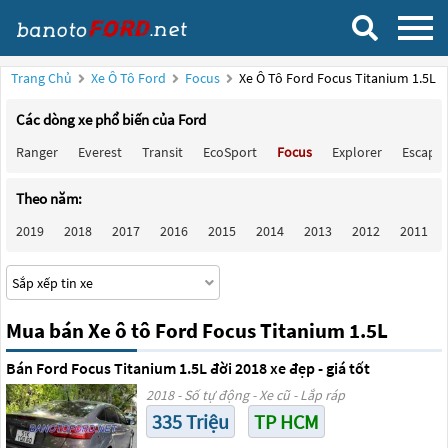
Trang Chủ
Xe Ô Tô Ford
Focus
Xe Ô Tô Ford Focus Titanium 1.5L
Các dòng xe phổ biến của Ford
Ranger
Everest
Transit
EcoSport
Focus
Explorer
Escape
Theo năm:
2019
2018
2017
2016
2015
2014
2013
2012
2011
Mua bán Xe ô tô Ford Focus Titanium 1.5L
Bán Ford Focus Titanium 1.5L đời 2018 xe đẹp - giá tốt
2018 - Số tự động - Xe cũ - Lắp ráp
335 Triệu
TP HCM