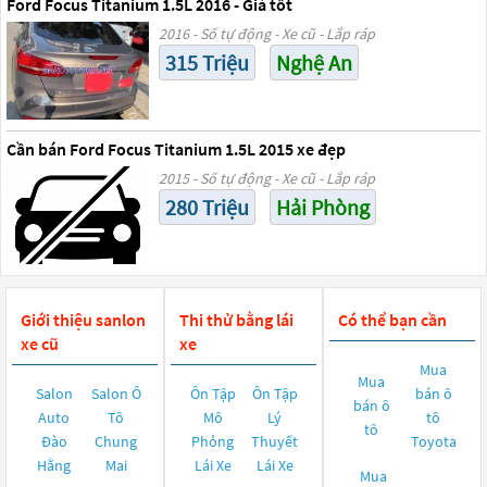
Ford Focus Titanium 1.5L 2016 - Giá tốt
2016 - Số tự động - Xe cũ - Lắp ráp
315 Triệu
Nghệ An
Cần bán Ford Focus Titanium 1.5L 2015 xe đẹp
2015 - Số tự động - Xe cũ - Lắp ráp
280 Triệu
Hải Phòng
Giới thiệu sanlon
Thi thử bằng lái
Có thể bạn cần
xe cũ
xe
Mua
Mua
Salon
Salon Ô
Ôn Tập
Ôn Tập
bán ô
bán ô
Auto
Tô
Mô
Lý
tô
tô
Đào
Chung
Phỏng
Thuyết
Toyota
Hằng
Mai
Lái Xe
Lái Xe
Mua