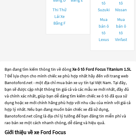
Bằng D
Bằng E
tô
tô
Thi Thử
Suzuki
Nissan
Lái Xe
Mua
Mua
Bằng F
bán ô
bán ô
tô
tô
Lexus
Vinfast
Bạn đang tìm kiếm thông tin về dòng
Xe ô tô Ford Focus Titanium 1.5L
? Để lựa chọn cho mình chiếc xe phù hợp nhất hãy đến với trang web
Banotoford.net - một địa chỉ mua bán xe uy tín tại Việt Nam. Tại đây,
bạn sẽ được cập nhật thông tin giá cả và các mẫu xe mới nhất, đầy đủ
và chính xác nhất, giúp bạn dễ dàng tìm kiếm chiếc xe ô tô đã qua sử
dụng hoặc xe mới chính hãng phù hợp với nhu cầu của mình với giá cả
hợp lý nhất. Nếu bạn đang muốn bán chiếc xe đã sử dụng,
Banotoford.net cũng là địa chỉ lý tưởng để bạn đăng tin miễn phí và
rao bán xe một cách nhanh chóng, dễ dàng và hiệu quả.
Giới thiệu về xe Ford Focus