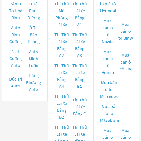
Sàn Ô
Ô Tô
Thi Thử
Thi Thử
bán ô tô
Tô Hoà
Phúc
Mô
Lái Xe
Hyundai
Bình
Dương
Phỏng
Bằng
Mua
Mua
Lái Xe
A1
Auto
Ô Tô
bán ô
bán ô
Bình
Bảo
Thi Thử
Thi Thử
tô
tô
Bmw
Cường
Khang
Lái Xe
Lái Xe
Mazda
Bằng
Bằng
Việt
Auto
Mua
Mua
A2
A3
Cường
Minh
bán ô
bán ô
Auto
Luân
Thi Thử
Thi Thử
tô
tô
Kia
Lái Xe
Lái Xe
Honda
Hồng
Đức Trí
Bằng
Bằng
Phương
Mua bán
Auto
A4
B1
Auto
ô tô
Thi Thử
Mercedes
Thi Thử
Lái Xe
Mua bán
Lái Xe
Bằng
ô tô
Bằng C
B2
Mitsubishi
Thi Thử
Thi Thử
Mua
Mua
Lái Xe
Lái Xe
bán ô
bán ô