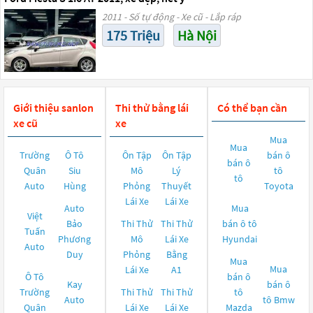
2011 - Số tự động - Xe cũ - Lắp ráp
175 Triệu
Hà Nội
Giới thiệu sanlon
Thi thử bằng lái
Có thể bạn cần
xe cũ
xe
Mua
Mua
Trường
Ô Tô
Ôn Tập
Ôn Tập
bán ô
bán ô
Quân
Siu
Mô
Lý
tô
tô
Auto
Hùng
Phỏng
Thuyết
Toyota
Lái Xe
Lái Xe
Auto
Mua
Việt
Bảo
Thi Thử
Thi Thử
bán ô tô
Tuấn
Phương
Mô
Lái Xe
Hyundai
Auto
Duy
Phỏng
Bằng
Mua
Mua
Lái Xe
A1
Ô Tô
bán ô
Kay
bán ô
Trường
Thi Thử
Thi Thử
tô
Auto
tô
Bmw
Quân
Lái Xe
Lái Xe
Mazda