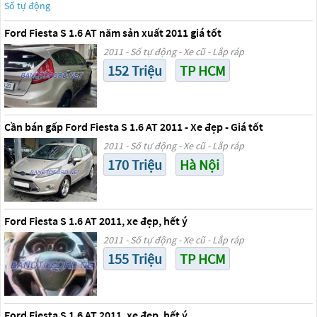
Ford Fiesta S 1.6 AT năm sản xuất 2011 giá tốt
2011 - Số tự động - Xe cũ - Lắp ráp
152 Triệu
TP HCM
Cần bán gấp Ford Fiesta S 1.6 AT 2011 - Xe đẹp - Giá tốt
2011 - Số tự động - Xe cũ - Lắp ráp
170 Triệu
Hà Nội
Ford Fiesta S 1.6 AT 2011, xe đẹp, hết ý
2011 - Số tự động - Xe cũ - Lắp ráp
155 Triệu
TP HCM
Ford Fiesta S 1.6 AT 2011, xe đẹp, hết ý