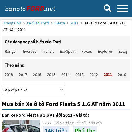
Trang Chủ
Xe Ô Tô Ford
Fiesta
2011
Xe Ô Tô Ford Fiesta S 1.6
AT Năm 2011
Các dòng xe phổ biến của Ford
Ranger
Everest
Transit
EcoSport
Focus
Explorer
Escape
Theo năm:
2018
2017
2016
2015
2014
2013
2012
2011
2010
Mua bán Xe ô tô Ford Fiesta S 1.6 AT năm 2011
Bán xe Ford Fiesta S 1.6 AT đời 2011 - Giá tốt
2011 - Số tự động - Xe cũ - Lắp ráp
146 Triệu
Phú Thọ