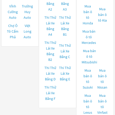
Bằng
Bằng
Vĩnh
Trường
Mua
Mua
A2
A3
Cường
Huy
bán ô
bán ô
Auto
Auto
Thi Thử
Thi Thử
tô
tô
Kia
Lái Xe
Lái Xe
Honda
Chợ Ô
Việt
Bằng
Bằng
Tô Cẩm
Long
Mua bán
A4
B1
Phả
Auto
ô tô
Thi Thử
Mercedes
Thi Thử
Lái Xe
Mua bán
Lái Xe
Bằng
ô tô
Bằng C
B2
Mitsubishi
Thi Thử
Thi Thử
Mua
Mua
Lái Xe
Lái Xe
bán ô
bán ô
Bằng D
Bằng E
tô
tô
Thi Thử
Suzuki
Nissan
Lái Xe
Mua
Mua
Bằng F
bán ô
bán ô
tô
tô
Lexus
Vinfast