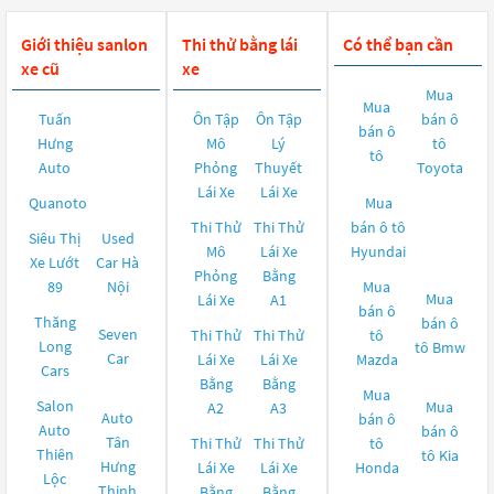
Giới thiệu sanlon
Thi thử bằng lái
Có thể bạn cần
xe cũ
xe
Mua
Mua
Tuấn
Ôn Tập
Ôn Tập
bán ô
bán ô
Hưng
Mô
Lý
tô
tô
Auto
Phỏng
Thuyết
Toyota
Lái Xe
Lái Xe
Quanoto
Mua
Thi Thử
Thi Thử
bán ô tô
Siêu Thị
Used
Mô
Lái Xe
Hyundai
Xe Lướt
Car Hà
Phỏng
Bằng
89
Nội
Mua
Mua
Lái Xe
A1
bán ô
Thăng
bán ô
Seven
Thi Thử
Thi Thử
tô
Long
tô
Bmw
Car
Lái Xe
Lái Xe
Mazda
Cars
Bằng
Bằng
Mua
Salon
Mua
A2
A3
Auto
bán ô
Auto
bán ô
Tân
Thi Thử
Thi Thử
tô
Thiên
tô
Kia
Hưng
Lái Xe
Lái Xe
Honda
Lộc
Thịnh
Bằng
Bằng