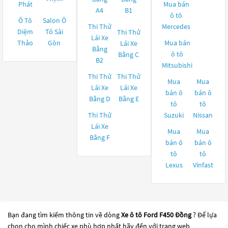
Phát
Mua bán
A4
B1
ô tô
Ô Tô
Salon Ô
Thi Thử
Mercedes
Diệm
Tô Sài
Thi Thử
Lái Xe
Thảo
Gòn
Mua bán
Lái Xe
Bằng
ô tô
Bằng C
B2
Mitsubishi
Thi Thử
Thi Thử
Mua
Mua
Lái Xe
Lái Xe
bán ô
bán ô
Bằng D
Bằng E
tô
tô
Thi Thử
Suzuki
Nissan
Lái Xe
Mua
Mua
Bằng F
bán ô
bán ô
tô
tô
Lexus
Vinfast
Bạn đang tìm kiếm thông tin về dòng
Xe ô tô Ford F450 Đồng
? Để lựa
chọn cho mình chiếc xe phù hợp nhất hãy đến với trang web