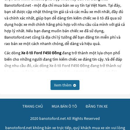
Banotoford.net - một địa chỉ mua bán xe uy tín tại Việt Nam. Tại đây,
bạn sẽ được cập nhật thông tin giá cả và các mẫu xe mới nhất, đầy đủ
và chính xác nhất, giúp bạn dễ dàng tìm kiếm chiếc xe ô tô đã qua sử
dụng hoặc xe mới chính hãng phù hợp với nhu cầu của mình với giá cả
hợp lý nhất. Nếu bạn đang muốn bán chiếc xe đã sử dụng,
Banotoford.net cũng là địa chỉ lý tưởng để bạn đăng tin miễn phí và
rao bán xe một cách nhanh chóng, dễ dàng và hiệu quả.
Các dòng
Xe ô tô Ford F450 Đồng
đang trở thành một lựa chọn phổ
biến cho những người đang tìm kiếm chiếc xe đáng tin cậy. Và để đáp
ứng nhu cầu đó, các dòng
Xe ô tô Ford F450 Đồng
đang trở thành sự
lựa chọn phổ biến. Các dòng
Xe ô tô Ford F450 Đồng
này có thể là
những dòng xe đời cũ đã được nâng cấp, hoặc là các dòng xe mới với
thiết kế hiện đại và công nghệ tiên tiến. Các dòng
Xe ô tô Ford F450
Xem thêm
Đồng
này đều được kiểm tra và bảo dưỡng kỹ lưỡng để đảm bảo chất
lượng và hiệu suất tốt nhất. Nếu bạn đang tìm kiếm một chiếc xe, hãy
khám phá các dòng
Xe ô tô Ford F450 Đồng
này và chọn cho mình
TRANG CHỦ
MUA BÁN Ô TÔ
ĐĂNG TIN XE
một chiếc xe phù hợp với nhu cầu và ngân sách của bạn tại
Banotoford.net
.
2020 banotoford.net All Rights Reserved
banotoford.net không bán xe trực tiếp, quý khách mua xe xin vui lòng