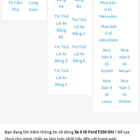
Tô Cẩm
Long
Mua bán
A4
B1
Phả
Auto
ô tô
Thi Thử
Mercedes
Thi Thử
Lái Xe
Mua bán
Lái Xe
Bằng
ô tô
Bằng C
B2
Mitsubishi
Thi Thử
Thi Thử
Mua
Mua
Lái Xe
Lái Xe
bán ô
bán ô
Bằng D
Bằng E
tô
tô
Thi Thử
Suzuki
Nissan
Lái Xe
Mua
Mua
Bằng F
bán ô
bán ô
tô
tô
Lexus
Vinfast
Bạn đang tìm kiếm thông tin về dòng
Xe ô tô Ford F250 Ghi
? Để lựa
chọn cho mình chiếc xe phù hợp nhất hãy đến với trang web