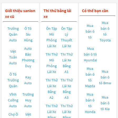
Giới thiệu sanlon
Thi thử bằng lái
Có thể bạn cần
xe cũ
xe
Mua
Mua
Trường
Ô Tô
Ôn Tập
Ôn Tập
bán ô
bán ô
Quân
Siu
Mô
Lý
tô
tô
Auto
Hùng
Phỏng
Thuyết
Toyota
Lái Xe
Lái Xe
Auto
Mua
Việt
Bảo
Thi Thử
Thi Thử
bán ô tô
Tuấn
Phương
Mô
Lái Xe
Hyundai
Auto
Duy
Phỏng
Bằng
Mua
Mua
Lái Xe
A1
Ô Tô
bán ô
Kay
bán ô
Trường
Thi Thử
Thi Thử
tô
Auto
tô
Bmw
Quân
Lái Xe
Lái Xe
Mazda
Bằng
Bằng
Vĩnh
Trường
Mua
Mua
A2
A3
Cường
Huy
bán ô
bán ô
Auto
Auto
Thi Thử
Thi Thử
tô
tô
Kia
Lái Xe
Lái Xe
Honda
Chợ Ô
Việt
Bằng
Bằng