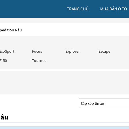
TRANG CHỦ
MUA BÁN Ô TÔ
xpedition Nâu
EcoSport
Focus
Explorer
Escape
F150
Tourneo
Nâu