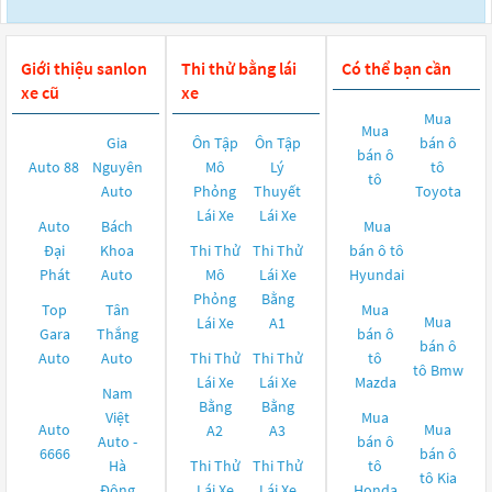
Giới thiệu sanlon
Thi thử bằng lái
Có thể bạn cần
xe cũ
xe
Mua
Mua
Gia
Ôn Tập
Ôn Tập
bán ô
bán ô
Auto 88
Nguyên
Mô
Lý
tô
tô
Auto
Phỏng
Thuyết
Toyota
Lái Xe
Lái Xe
Auto
Bách
Mua
Đại
Khoa
Thi Thử
Thi Thử
bán ô tô
Phát
Auto
Mô
Lái Xe
Hyundai
Phỏng
Bằng
Top
Tân
Mua
Mua
Lái Xe
A1
Gara
Thắng
bán ô
bán ô
Auto
Auto
Thi Thử
Thi Thử
tô
tô
Bmw
Lái Xe
Lái Xe
Mazda
Nam
Bằng
Bằng
Việt
Mua
Auto
Mua
A2
A3
Auto -
bán ô
6666
bán ô
Hà
Thi Thử
Thi Thử
tô
tô
Kia
Đông
Lái Xe
Lái Xe
Honda