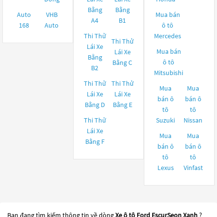
Bằng
Bằng
Auto
VHB
Mua bán
A4
B1
168
Auto
ô tô
Thi Thử
Mercedes
Thi Thử
Lái Xe
Mua bán
Lái Xe
Bằng
ô tô
Bằng C
B2
Mitsubishi
Thi Thử
Thi Thử
Mua
Mua
Lái Xe
Lái Xe
bán ô
bán ô
Bằng D
Bằng E
tô
tô
Thi Thử
Suzuki
Nissan
Lái Xe
Mua
Mua
Bằng F
bán ô
bán ô
tô
tô
Lexus
Vinfast
Bạn đang tìm kiếm thông tin về dòng
Xe ô tô Ford EscurSeon Xanh
?