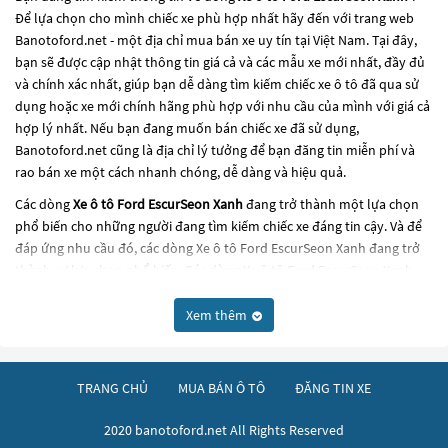
Để lựa chọn cho mình chiếc xe phù hợp nhất hãy đến với trang web
Banotoford.net - một địa chỉ mua bán xe uy tín tại Việt Nam. Tại đây,
bạn sẽ được cập nhật thông tin giá cả và các mẫu xe mới nhất, đầy đủ
và chính xác nhất, giúp bạn dễ dàng tìm kiếm chiếc xe ô tô đã qua sử
dụng hoặc xe mới chính hãng phù hợp với nhu cầu của mình với giá cả
hợp lý nhất. Nếu bạn đang muốn bán chiếc xe đã sử dụng,
Banotoford.net cũng là địa chỉ lý tưởng để bạn đăng tin miễn phí và
rao bán xe một cách nhanh chóng, dễ dàng và hiệu quả.
Các dòng
Xe ô tô Ford EscurSeon Xanh
đang trở thành một lựa chọn
phổ biến cho những người đang tìm kiếm chiếc xe đáng tin cậy. Và để
đáp ứng nhu cầu đó, các dòng
Xe ô tô Ford EscurSeon Xanh
đang trở
thành sự lựa chọn phổ biến. Các dòng
Xe ô tô Ford EscurSeon Xanh
này có thể là những dòng xe đời cũ đã được nâng cấp, hoặc là các
dòng xe mới với thiết kế hiện đại và công nghệ tiên tiến. Các dòng
Xe ô
Xem thêm
tô Ford EscurSeon Xanh
này đều được kiểm tra và bảo dưỡng kỹ lưỡng
để đảm bảo chất lượng và hiệu suất tốt nhất. Nếu bạn đang tìm kiếm
một chiếc xe, hãy khám phá các dòng
Xe ô tô Ford EscurSeon Xanh
TRANG CHỦ
MUA BÁN Ô TÔ
ĐĂNG TIN XE
này và chọn cho mình một chiếc xe phù hợp với nhu cầu và ngân sách
của bạn tại
Banotoford.net
.
2020 banotoford.net All Rights Reserved