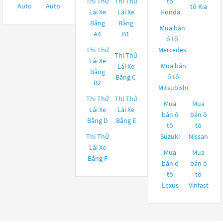
Thi Thử
Thi Thử
tô
Auto
Auto
tô
Kia
Lái Xe
Lái Xe
Honda
Bằng
Bằng
Mua bán
A4
B1
ô tô
Thi Thử
Mercedes
Thi Thử
Lái Xe
Mua bán
Lái Xe
Bằng
ô tô
Bằng C
B2
Mitsubishi
Thi Thử
Thi Thử
Mua
Mua
Lái Xe
Lái Xe
bán ô
bán ô
Bằng D
Bằng E
tô
tô
Thi Thử
Suzuki
Nissan
Lái Xe
Mua
Mua
Bằng F
bán ô
bán ô
tô
tô
Lexus
Vinfast