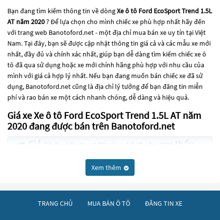
Bạn đang tìm kiếm thông tin về dòng
Xe ô tô Ford EcoSport Trend 1.5L
AT năm 2020
? Để lựa chọn cho mình chiếc xe phù hợp nhất hãy đến
với trang web Banotoford.net - một địa chỉ mua bán xe uy tín tại Việt
Nam. Tại đây, bạn sẽ được cập nhật thông tin giá cả và các mẫu xe mới
nhất, đầy đủ và chính xác nhất, giúp bạn dễ dàng tìm kiếm chiếc xe ô
tô đã qua sử dụng hoặc xe mới chính hãng phù hợp với nhu cầu của
mình với giá cả hợp lý nhất. Nếu bạn đang muốn bán chiếc xe đã sử
dụng, Banotoford.net cũng là địa chỉ lý tưởng để bạn đăng tin miễn
phí và rao bán xe một cách nhanh chóng, dễ dàng và hiệu quả.
Giá xe Xe ô tô Ford EcoSport Trend 1.5L AT năm
2020 đang được bán trên Banotoford.net
Giá xe
thấp
Ford EcoSport Titanium 1.5 AT năm 2020
nhất là 410 Triệu
Xem thêm
Giá xe
thấp
Ford EcoSport Titanium 1.5L AT năm 2020
nhất là 348 Triệu
TRANG CHỦ
MUA BÁN Ô TÔ
ĐĂNG TIN XE
Giá xe
Ford EcoSport Titanium 1.0 EcoBoost năm 2020
thấp nhất là 395 Triệu