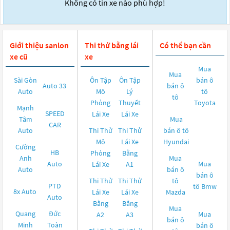
Không có tin xe nào phù hợp!
Giới thiệu sanlon
Thi thử bằng lái
Có thể bạn cần
xe cũ
xe
Mua
Mua
Sài Gòn
Ôn Tập
Ôn Tập
bán ô
Auto 33
bán ô
Auto
Mô
Lý
tô
tô
Phỏng
Thuyết
Toyota
Mạnh
SPEED
Lái Xe
Lái Xe
Tâm
Mua
CAR
Auto
Thi Thử
Thi Thử
bán ô tô
Mô
Lái Xe
Hyundai
Cường
HB
Phỏng
Bằng
Anh
Mua
Auto
Mua
Lái Xe
A1
Auto
bán ô
bán ô
Thi Thử
Thi Thử
tô
PTD
tô
Bmw
8x Auto
Lái Xe
Lái Xe
Mazda
Auto
Bằng
Bằng
Mua
Quang
Đức
Mua
A2
A3
bán ô
Minh
Toàn
bán ô